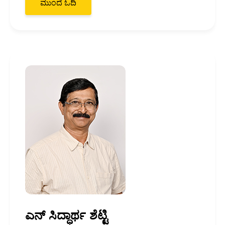
ಮುಂದೆ ಓದಿ
ಎನ್ ಸಿದ್ಧಾರ್ಥ ಶೆಟ್ಟಿ