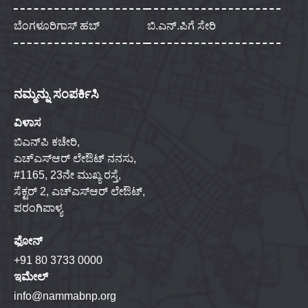
ಬೆಂಗಳೂರಿಗಾಸ್ ಹಬ್
ಬಿ.ಎನ್.ಪಿಗೆ ಸೇರಿ
ನಮ್ಮನ್ನು ಸಂಪರ್ಕಿಸಿ
ವಿಳಾಸ
ಬಿಎನ್‌ಪಿ ಕಚೇರಿ,
ಎಚ್‌ಎಸ್‌ಆರ್ ಲೇಔಟ್ ನನಸು,
#1165, 23ನೇ ಮುಖ್ಯ ರಸ್ತೆ,
ಸೆಕ್ಟರ್ 2, ಎಚ್‌ಎಸ್‌ಆರ್ ಲೇಔಟ್,
ಪರಂಗಿಪಾಳ್ಯ
ಫೋನ್
+91 80 3733 0000
ಇಮೇಲ್
info@nammabnp.org