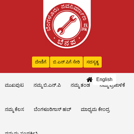
ದೇಣಿಗೆ
ಬಿ.ಎನ್‌.ಪಿಗೆ ಸೇರಿ
ಸದಸ್ಯತ್ವ
English
ಮುಖಪುಟ
ನಮ್ಮ ಬಿ.ಎನ್.ಪಿ
ನಮ್ಮ ತಂಡ
ನಮ್ಮ ಪ್ರಣಾಳಿಕೆ
ನಮ್ಮ ಕೆಲಸ
ಬೆಂಗಳೂರಿಗಾಸ್ ಹಬ್
ಮಾಧ್ಯಮ ಕೇಂದ್ರ
ನಮ್ಮನ್ನು ಸಂಪರ್ಕಿಸಿ