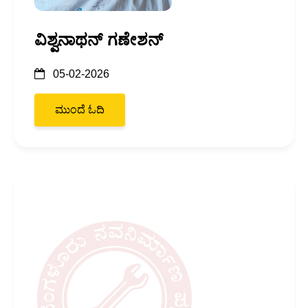
ವಿಶ್ವನಾಥನ್ ಗಣೇಶನ್
05-02-2026
ಮುಂದೆ ಓದಿ