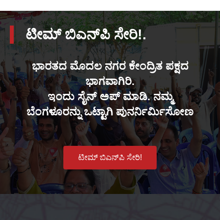
ಟೀಮ್ ಬಿಎನ್‌ಪಿ ಸೇರಿ!.
ಭಾರತದ ಮೊದಲ ನಗರ ಕೇಂದ್ರಿತ ಪಕ್ಷದ
ಭಾಗವಾಗಿರಿ.
ಇಂದು ಸೈನ್ ಅಪ್ ಮಾಡಿ. ನಮ್ಮ
ಬೆಂಗಳೂರನ್ನು ಒಟ್ಟಾಗಿ ಪುನರ್ನಿರ್ಮಿಸೋಣ
ಟೀಮ್ ಬಿಎನ್‌ಪಿ ಸೇರಿ!