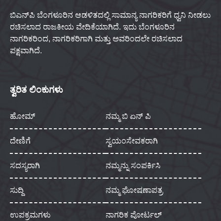
ಬಿಎನ್‌ಪಿ ಬೆಂಗಳೂರಿನ ಆಡಳಿತದಲ್ಲಿ ಸಾಮಾನ್ಯ ನಾಗರಿಕರಿಗೆ ಧ್ವನಿ ನೀಡಲು
ರಚಿಸಲಾದ ರಾಜಕೀಯ ವೇದಿಕೆಯಾಗಿದೆ. ಇದು ಬೆಂಗಳೂರಿನ
ನಾಗರಿಕರಿಂದ, ನಾಗರಿಕರಿಗಾಗಿ ಮತ್ತು ಅವರಿಂದಲೇ ರಚಿಸಲಾದ
ಪಕ್ಷವಾಗಿದೆ.
ತ್ವರಿತ ಲಿಂಕುಗಳು
ಹೋಮ್
ನಮ್ಮ ಬಿ ಏನ್ ಪಿ
ದೇಣಿಗೆ
ಸ್ವಯಂಸೇವಕರಾಗಿ
ಸದಸ್ಯರಾಗಿ
ನಮ್ಮನ್ನು ಸಂಪರ್ಕಿಸಿ
ಸುದ್ದಿ
ನಮ್ಮ ಘೋಷಣಾಪತ್ರ
ಉಪಕ್ರಮಗಳು
ನಾಗರಿಕ ಪೋರ್ಟಲ್