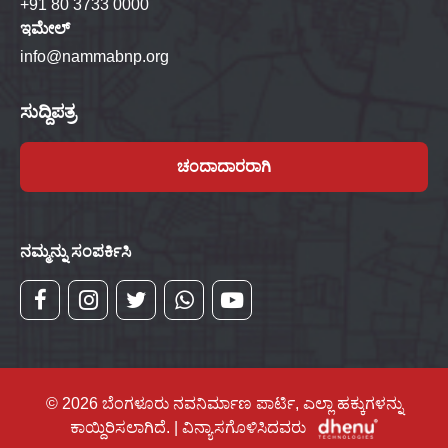
+91 80 3733 0000
ಇಮೇಲ್
info@nammabnp.org
ಸುದ್ದಿಪತ್ರ
ಚಂದಾದಾರರಾಗಿ
ನಮ್ಮನ್ನು ಸಂಪರ್ಕಿಸಿ
© 2026 ಬೆಂಗಳೂರು ನವನಿರ್ಮಾಣ ಪಾರ್ಟಿ, ಎಲ್ಲಾ ಹಕ್ಕುಗಳನ್ನು
ಕಾಯ್ದಿರಿಸಲಾಗಿದೆ. | ವಿನ್ಯಾಸಗೊಳಿಸಿದವರು