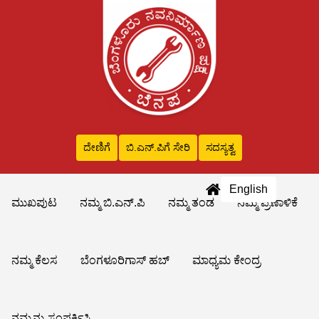
ದೇಣಿಗೆ
ಬಿ.ಎನ್‌.ಪಿಗೆ ಸೇರಿ
ಸದಸ್ಯತ್ವ
English
ಮುಖಪುಟ
ನಮ್ಮ ಬಿ.ಎನ್.ಪಿ
ನಮ್ಮ ತಂಡ
ನಮ್ಮ ಪ್ರಣಾಳಿಕೆ
ನಮ್ಮ ಕೆಲಸ
ಬೆಂಗಳೂರಿಗಾಸ್ ಹಬ್
ಮಾಧ್ಯಮ ಕೇಂದ್ರ
ನಮ್ಮನ್ನು ಸಂಪರ್ಕಿಸಿ