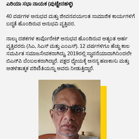
ಎರಿಯಾ ಸಭಾ ನಾಯಕ (ಪುಟ್ಟೇನಹಳ್ಳಿ)
40 ವರ್ಷಗಳ ಅನುಭವ ಮತ್ತು ಜೀವನಪರ್ಯಂತ ಸಾಮಾಜಿಕ ಕಾರ್ಯಗಳಿಗೆ
ಬದ್ಧತೆ ಹೊಂದಿರುವ ಅನುಭವಿ ವೃತ್ತಿಪರ.
ನಾಲ್ಕು ದಶಕಗಳ ಕಾರ್ಪೊರೇಟ್ ಅನುಭವ ಹೊಂದಿರುವ ಅತ್ಯಂತ ಅರ್ಹ
ವೃತ್ತಿಪರರು (ಸಿಎ, ಸಿಎಸ್ ಮತ್ತು ಎಂಎಸ್). 12 ವರ್ಷಗಳಿಗೂ ಹೆಚ್ಚು ಕಾಲ
ಸಮರ್ಪಿತ ಸಮಾಜಸೇವಕರಾಗಿದ್ದು, 2019ರಲ್ಲಿ ಸ್ಥಾಪನೆಯಾದಾಗಿನಿಂದಲೇ
ಬಿಎನ್‌ಪಿ ಬೆಂಬಲಕರಾಗಿದ್ದಾರೆ. ಪಕ್ಷದ ಧ್ಯೇಯಕ್ಕೆ ಅನನ್ಯ ಹಣಕಾಸು ಮತ್ತು
ಆಡಳಿತಾತ್ಮಕ ಪರಿಣಿತಿಯನ್ನು ಅವರು ನೀಡುತ್ತಿದ್ದಾರೆ.