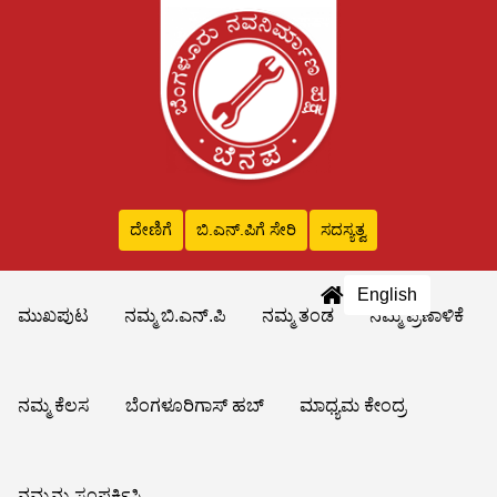
ದೇಣಿಗೆ
ಬಿ.ಎನ್‌.ಪಿಗೆ ಸೇರಿ
ಸದಸ್ಯತ್ವ
English
ಮುಖಪುಟ
ನಮ್ಮ ಬಿ.ಎನ್.ಪಿ
ನಮ್ಮ ತಂಡ
ನಮ್ಮ ಪ್ರಣಾಳಿಕೆ
ನಮ್ಮ ಕೆಲಸ
ಬೆಂಗಳೂರಿಗಾಸ್ ಹಬ್
ಮಾಧ್ಯಮ ಕೇಂದ್ರ
ನಮ್ಮನ್ನು ಸಂಪರ್ಕಿಸಿ