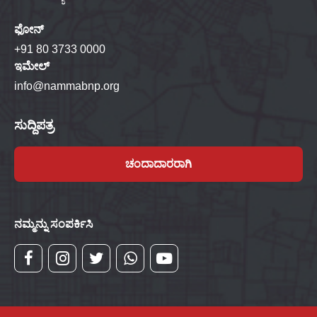
ಫೋನ್
+91 80 3733 0000
ಇಮೇಲ್
info@nammabnp.org
ಸುದ್ದಿಪತ್ರ
ಚಂದಾದಾರರಾಗಿ
ನಮ್ಮನ್ನು ಸಂಪರ್ಕಿಸಿ