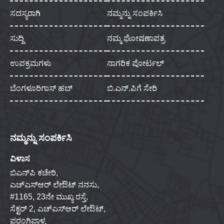
ಸದಸ್ಯರಾಗಿ
ನಮ್ಮನ್ನು ಸಂಪರ್ಕಿಸಿ
ಸುದ್ದಿ
ನಮ್ಮ ಘೋಷಣಾಪತ್ರ
ಉಪಕ್ರಮಗಳು
ನಾಗರಿಕ ಪೋರ್ಟಲ್
ಬೆಂಗಳೂರಿಗಾಸ್ ಹಬ್
ಬಿ.ಎನ್.ಪಿಗೆ ಸೇರಿ
ನಮ್ಮನ್ನು ಸಂಪರ್ಕಿಸಿ
ವಿಳಾಸ
ಬಿಎನ್‌ಪಿ ಕಚೇರಿ,
ಎಚ್‌ಎಸ್‌ಆರ್ ಲೇಔಟ್ ನನಸು,
#1165, 23ನೇ ಮುಖ್ಯ ರಸ್ತೆ,
ಸೆಕ್ಟರ್ 2, ಎಚ್‌ಎಸ್‌ಆರ್ ಲೇಔಟ್,
ಪರಂಗಿಪಾಳ್ಯ