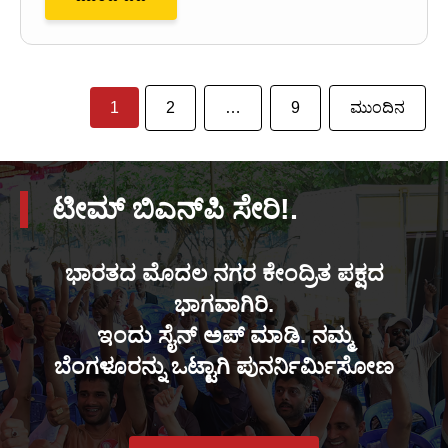
1
2
…
9
ಮುಂದಿನ
ಟೀಮ್ ಬಿಎನ್‌ಪಿ ಸೇರಿ!.
ಭಾರತದ ಮೊದಲ ನಗರ ಕೇಂದ್ರಿತ ಪಕ್ಷದ
ಭಾಗವಾಗಿರಿ.
ಇಂದು ಸೈನ್ ಅಪ್ ಮಾಡಿ. ನಮ್ಮ
ಬೆಂಗಳೂರನ್ನು ಒಟ್ಟಾಗಿ ಪುನರ್ನಿರ್ಮಿಸೋಣ