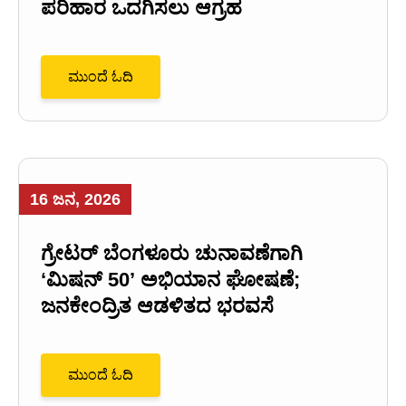
ಪರಿಹಾರ ಒದಗಿಸಲು ಆಗ್ರಹ
ಮುಂದೆ ಓದಿ
16 ಜನ, 2026
ಗ್ರೇಟರ್ ಬೆಂಗಳೂರು ಚುನಾವಣೆಗಾಗಿ
‘ಮಿಷನ್ 50’ ಅಭಿಯಾನ ಘೋಷಣೆ;
ಜನಕೇಂದ್ರಿತ ಆಡಳಿತದ ಭರವಸೆ
ಮುಂದೆ ಓದಿ