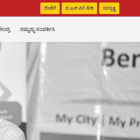
ದೇಣಿಗೆ
ಬಿ.ಎನ್‌.ಪಿಗೆ ಸೇರಿ
ಸದಸ್ಯತ್ವ
ೇಂದ್ರ
ನಮ್ಮನ್ನು ಸಂಪರ್ಕಿಸಿ