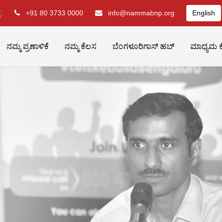
.
+91 80 3733 0000
info@nammabnp.org
English
ನಮ್ಮ ಪ್ರಣಾಳಿಕೆ
ನಮ್ಮ ಕೆಲಸ
ಬೆಂಗಳೂರಿಗಾಸ್ ಹಬ್
ಮಾಧ್ಯಮ ಕ