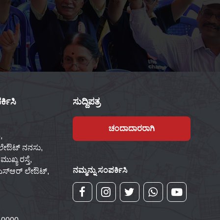
್ಕಿಸಿ
ಸುದ್ದಿಪತ್ರ
ಚಂದಾದಾರರಾಗಿ
,
 ಲೇಔಟ್ ನನಸು,
ಖ್ಯ ರಸ್ತೆ,
ನಮ್ಮನ್ನು ಸಂಪರ್ಕಿಸಿ
್‌ಎಸ್‌ಆರ್ ಲೇಔಟ್,