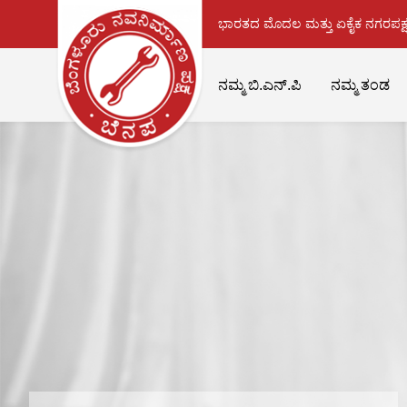
ಭಾರತದ ಮೊದಲ ಮತ್ತು ಏಕೈಕ ನಗರಪಕ್ಷ
ನಮ್ಮ ಬಿ.ಎನ್.ಪಿ
ನಮ್ಮ ತಂಡ