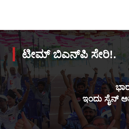
ಟೀಮ್ ಬಿಎನ್‌ಪಿ ಸೇರಿ!.
ಭಾರ
ಇಂದು ಸೈನ್ ಅಪ