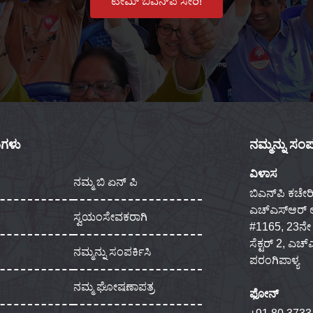
ಟೀಮ್ ಬಿಎನ್‌ಪಿ ಸೇರಿ!
ಕುಗಳು
ನಮ್ಮನ್ನು ಸಂಪರ
ವಿಳಾಸ
ನಮ್ಮ ಬಿ ಏನ್ ಪಿ
ಬಿಎನ್‌ಪಿ ಕಚೇರಿ
ಎಚ್‌ಎಸ್‌ಆರ್
ಸ್ವಯಂಸೇವಕರಾಗಿ
#1165, 23ನೇ ಮು
ಸೆಕ್ಟರ್ 2, ಎಚ
ನಮ್ಮನ್ನು ಸಂಪರ್ಕಿಸಿ
ಪರಂಗಿಪಾಳ್ಯ
ನಮ್ಮ ಘೋಷಣಾಪತ್ರ
ಫೋನ್