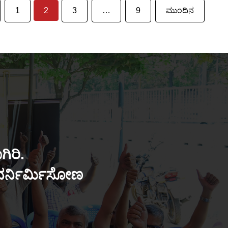
1
2
3
…
9
ಮುಂದಿನ
ಿರಿ.
ುನರ್ನಿರ್ಮಿಸೋಣ