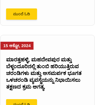
ಮುಂದೆ ಓದಿ
15 ಆಕ್ಟೋ, 2024
ಮಾರತ್ತಹಳ್ಳಿ, ಮಹದೇವಪುರ ಮತ್ತು
ಬೆಳ್ಳಂದೂರಿನಲ್ಲಿ ತುಂಬಿ ಹರಿಯುತ್ತಿರುವ
ಚರಂಡಿಗಳು ಮತ್ತು ಅಸಮರ್ಪಕ ಭೂಗತ
ಒಳಚರಂಡಿ ವ್ಯವಸ್ಥೆಯನ್ನು ನಿಭಾಯಿಸಲು
ತಕ್ಷಣದ ಕ್ರಮ ಅಗತ್ಯ.
ಮುಂದೆ ಓದಿ