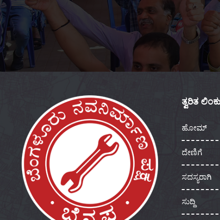
ತ್ವರಿತ ಲಿಂ
ಹೋಮ್
ದೇಣಿಗೆ
ಸದಸ್ಯರಾಗಿ
ಸುದ್ದಿ