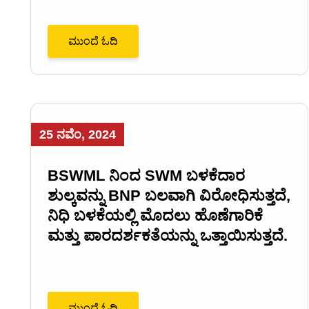
ಮುಂದೆ ಓದಿ
25 ನವೆಂ, 2024
BSWML ನಿಂದ SWM ಬಳಕೆದಾರ
ಶುಲ್ಕವನ್ನು BNP ಬಲವಾಗಿ ವಿರೋಧಿಸುತ್ತದೆ,
ನಿಧಿ ಬಳಕೆಯಲ್ಲಿ ಮೊದಲು ಹೊಣೆಗಾರಿಕೆ
ಮತ್ತು ಪಾರದರ್ಶಕತೆಯನ್ನು ಒತ್ತಾಯಿಸುತ್ತದೆ.
ಮುಂದೆ ಓದಿ