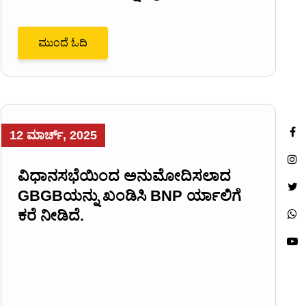
ಮುಂದೆ ಓದಿ
12 ಮಾರ್ಚ್, 2025
ವಿಧಾನಸಭೆಯಿಂದ ಅನುಮೋದಿಸಲಾದ
GBGBಯನ್ನು ಖಂಡಿಸಿ BNP ರ್ಯಾಲಿಗೆ
ಕರೆ ನೀಡಿದೆ.