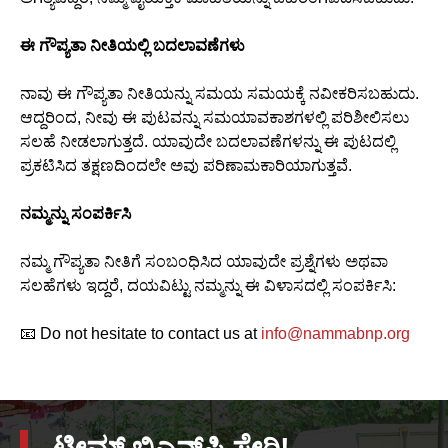
ಈ ಗೌಪ್ಯತಾ ನೀತಿಯಲ್ಲಿ ಬದಲಾವಣೆಗಳು
ನಾವು ಈ ಗೌಪ್ಯತಾ ನೀತಿಯನ್ನು ಸಮಯ ಸಮಯಕ್ಕೆ ನವೀಕರಿಸಬಹುದು.
ಆದ್ದರಿಂದ, ನೀವು ಈ ಪುಟವನ್ನು ಸಮಯಾವಕಾಶಗಳಲ್ಲಿ ಪರಿಶೀಲಿಸಲು
ಸಲಹೆ ನೀಡಲಾಗುತ್ತದೆ. ಯಾವುದೇ ಬದಲಾವಣೆಗಳನ್ನು ಈ ಪುಟದಲ್ಲಿ
ಪ್ರಕಟಿಸಿದ ತಕ್ಷಣದಿಂದಲೇ ಅವು ಪರಿಣಾಮಕಾರಿಯಾಗುತ್ತವೆ.
ನಮ್ಮನ್ನು ಸಂಪರ್ಕಿಸಿ
ನಮ್ಮ ಗೌಪ್ಯತಾ ನೀತಿಗೆ ಸಂಬಂಧಿಸಿದ ಯಾವುದೇ ಪ್ರಶ್ನೆಗಳು ಅಥವಾ
ಸಲಹೆಗಳು ಇದ್ದರೆ, ದಯವಿಟ್ಟು ನಮ್ಮನ್ನು ಈ ವಿಳಾಸದಲ್ಲಿ ಸಂಪರ್ಕಿಸಿ:
📧 Do not hesitate to contact us at
info@nammabnp.org