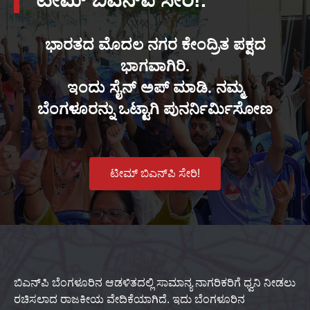
ಟೀಮ್ ಬಿಎನ್‌ಪಿ ಸೇರಿ!.
ಭಾರತದ ಮೊದಲ ನಗರ ಕೇಂದ್ರಿತ ಪಕ್ಷದ
ಭಾಗವಾಗಿರಿ.
ಇಂದು ಸೈನ್ ಅಪ್ ಮಾಡಿ. ನಮ್ಮ
ಬೆಂಗಳೂರನ್ನು ಒಟ್ಟಾಗಿ ಪುನರ್ನಿರ್ಮಿಸೋಣ
ಟೀಮ್ ಬಿಎನ್‌ಪಿ ಸೇರಿ!
ಬಿಎನ್‌ಪಿ ಬೆಂಗಳೂರಿನ ಆಡಳಿತದಲ್ಲಿ ಸಾಮಾನ್ಯ ನಾಗರಿಕರಿಗೆ ಧ್ವನಿ ನೀಡಲು
ರಚಿಸಲಾದ ರಾಜಕೀಯ ವೇದಿಕೆಯಾಗಿದೆ. ಇದು ಬೆಂಗಳೂರಿನ