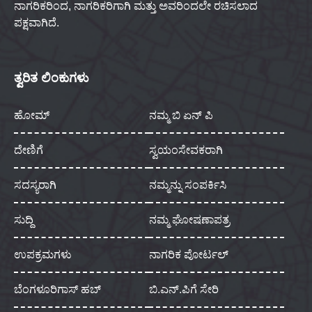
ನಾಗರಿಕರಿಂದ, ನಾಗರಿಕರಿಗಾಗಿ ಮತ್ತು ಅವರಿಂದಲೇ ರಚಿಸಲಾದ
ಪಕ್ಷವಾಗಿದೆ.
ತ್ವರಿತ ಲಿಂಕುಗಳು
ಹೋಮ್
ನಮ್ಮ ಬಿ ಏನ್ ಪಿ
ದೇಣಿಗೆ
ಸ್ವಯಂಸೇವಕರಾಗಿ
ಸದಸ್ಯರಾಗಿ
ನಮ್ಮನ್ನು ಸಂಪರ್ಕಿಸಿ
ಸುದ್ದಿ
ನಮ್ಮ ಘೋಷಣಾಪತ್ರ
ಉಪಕ್ರಮಗಳು
ನಾಗರಿಕ ಪೋರ್ಟಲ್
ಬೆಂಗಳೂರಿಗಾಸ್ ಹಬ್
ಬಿ.ಎನ್.ಪಿಗೆ ಸೇರಿ