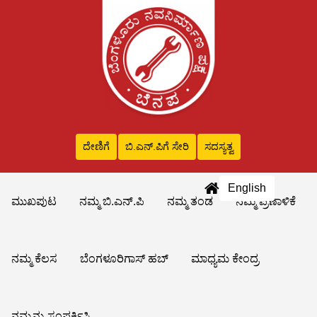
ದೇಣಿಗೆ
ಬಿ.ಎನ್‌.ಪಿಗೆ ಸೇರಿ
ಸದಸ್ಯತ್ವ
English
ಮುಖಪುಟ
ನಮ್ಮ ಬಿ.ಎನ್.ಪಿ
ನಮ್ಮ ತಂಡ
ನಮ್ಮ ಪ್ರಣಾಳಿಕೆ
ನಮ್ಮ ಕೆಲಸ
ಬೆಂಗಳೂರಿಗಾಸ್ ಹಬ್
ಮಾಧ್ಯಮ ಕೇಂದ್ರ
ನಮ್ಮನ್ನು ಸಂಪರ್ಕಿಸಿ