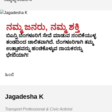
ನಮ್ಮ ಜನರು, ನಮ್ಮ ಶಕ್ತಿ
ಬಿಎನ್ಪಿ ಬೆಂಗಳೂರಿಗೆ ಸೇವೆ ಮಾಡುವ ನಂಬಿಕೆಯುಳ್ಳ
ತಂಡದಿಂದ ಚಾಲಿತವಾಗಿದೆ. ಬೆಂಗಳೂರಿಗಾಗಿ ತಮ್ಮ
ಉತ್ಸಾಹವನ್ನು ಹಂಚಿಕೊಳ್ಳುವ ನಾಯಕರನ್ನು
ಭೇಟಿಯಾಗಿ!
ಹಿಂದೆ
Jagadesha K
Transport Professional & Civic Activist