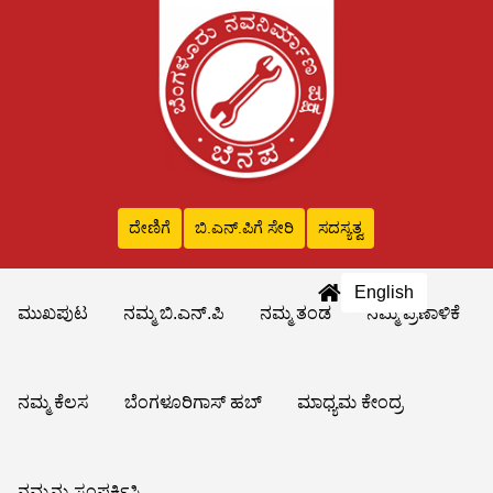
ದೇಣಿಗೆ
ಬಿ.ಎನ್‌.ಪಿಗೆ ಸೇರಿ
ಸದಸ್ಯತ್ವ
English
ಮುಖಪುಟ
ನಮ್ಮ ಬಿ.ಎನ್.ಪಿ
ನಮ್ಮ ತಂಡ
ನಮ್ಮ ಪ್ರಣಾಳಿಕೆ
ನಮ್ಮ ಕೆಲಸ
ಬೆಂಗಳೂರಿಗಾಸ್ ಹಬ್
ಮಾಧ್ಯಮ ಕೇಂದ್ರ
ನಮ್ಮನ್ನು ಸಂಪರ್ಕಿಸಿ