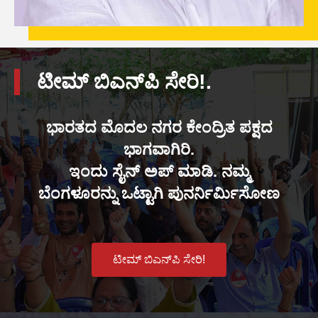
ಟೀಮ್ ಬಿಎನ್‌ಪಿ ಸೇರಿ!.
ಭಾರತದ ಮೊದಲ ನಗರ ಕೇಂದ್ರಿತ ಪಕ್ಷದ
ಭಾಗವಾಗಿರಿ.
ಇಂದು ಸೈನ್ ಅಪ್ ಮಾಡಿ. ನಮ್ಮ
ಬೆಂಗಳೂರನ್ನು ಒಟ್ಟಾಗಿ ಪುನರ್ನಿರ್ಮಿಸೋಣ
ಟೀಮ್ ಬಿಎನ್‌ಪಿ ಸೇರಿ!