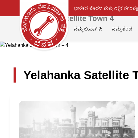
ಭಾರತದ ಮೊದಲ ಮತ್ತು ಏಕೈಕ ನಗರಪಕ್ಷ
Yelahanka Satellite Town 4
ನಮ್ಮ ಬಿ.ಎನ್.ಪಿ
ನಮ್ಮ ತಂಡ
Yelahanka Satellite 