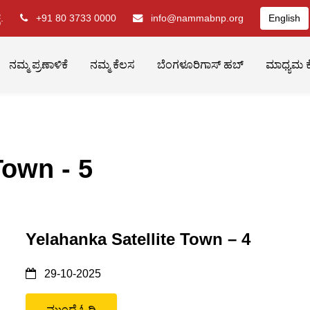
.
+91 80 3733 0000
info@nammabnp.org
English
ನಮ್ಮ ಪ್ರಣಾಳಿಕೆ
ನಮ್ಮ ಕೆಲಸ
ಬೆಂಗಳೂರಿಗಾಸ್ ಹಬ್
ಮಾಧ್ಯಮ ಕ
Town - 5
Yelahanka Satellite Town – 4
29-10-2025
ಮುಂದೆ ಓದಿ