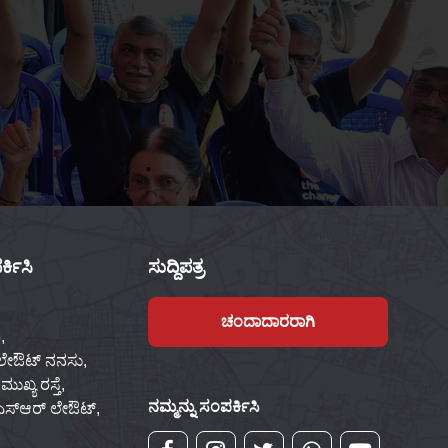
್ಕಿಸಿ
ಸುದ್ದಿಪತ್ರ
ಚಂದಾದಾರರಾಗಿ
,
 ಲೇಔಟ್ ನನಸು,
ಖ್ಯ ರಸ್ತೆ,
ನಮ್ಮನ್ನು ಸಂಪರ್ಕಿಸಿ
್‌ಎಸ್‌ಆರ್ ಲೇಔಟ್,