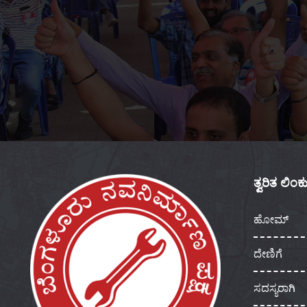
ತ್ವರಿತ ಲಿಂ
ಹೋಮ್
ದೇಣಿಗೆ
ಸದಸ್ಯರಾಗಿ