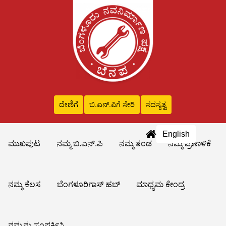
ದೇಣಿಗೆ
ಬಿ.ಎನ್‌.ಪಿಗೆ ಸೇರಿ
ಸದಸ್ಯತ್ವ
English
ಮುಖಪುಟ
ನಮ್ಮ ಬಿ.ಎನ್.ಪಿ
ನಮ್ಮ ತಂಡ
ನಮ್ಮ ಪ್ರಣಾಳಿಕೆ
ನಮ್ಮ ಕೆಲಸ
ಬೆಂಗಳೂರಿಗಾಸ್ ಹಬ್
ಮಾಧ್ಯಮ ಕೇಂದ್ರ
ನಮ್ಮನ್ನು ಸಂಪರ್ಕಿಸಿ