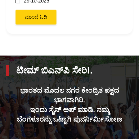
29-10-2025
ಮುಂದೆ ಓದಿ
ಟೀಮ್ ಬಿಎನ್‌ಪಿ ಸೇರಿ!.
ಭಾರತದ ಮೊದಲ ನಗರ ಕೇಂದ್ರಿತ ಪಕ್ಷದ
ಭಾಗವಾಗಿರಿ.
ಇಂದು ಸೈನ್ ಅಪ್ ಮಾಡಿ. ನಮ್ಮ
ಬೆಂಗಳೂರನ್ನು ಒಟ್ಟಾಗಿ ಪುನರ್ನಿರ್ಮಿಸೋಣ