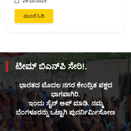
29-10-2025
ಮುಂದೆ ಓದಿ
ಟೀಮ್ ಬಿಎನ್‌ಪಿ ಸೇರಿ!.
ಭಾರತದ ಮೊದಲ ನಗರ ಕೇಂದ್ರಿತ ಪಕ್ಷದ
ಭಾಗವಾಗಿರಿ.
ಇಂದು ಸೈನ್ ಅಪ್ ಮಾಡಿ. ನಮ್ಮ
ಬೆಂಗಳೂರನ್ನು ಒಟ್ಟಾಗಿ ಪುನರ್ನಿರ್ಮಿಸೋಣ