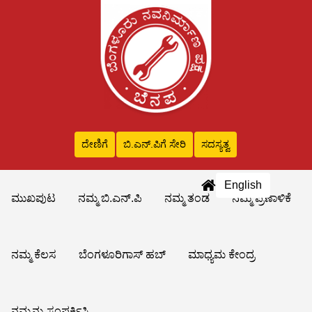
ದೇಣಿಗೆ
ಬಿ.ಎನ್‌.ಪಿಗೆ ಸೇರಿ
ಸದಸ್ಯತ್ವ
English
ಮುಖಪುಟ
ನಮ್ಮ ಬಿ.ಎನ್.ಪಿ
ನಮ್ಮ ತಂಡ
ನಮ್ಮ ಪ್ರಣಾಳಿಕೆ
ನಮ್ಮ ಕೆಲಸ
ಬೆಂಗಳೂರಿಗಾಸ್ ಹಬ್
ಮಾಧ್ಯಮ ಕೇಂದ್ರ
ನಮ್ಮನ್ನು ಸಂಪರ್ಕಿಸಿ