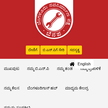
ದೇಣಿಗೆ
ಬಿ.ಎನ್‌.ಪಿಗೆ ಸೇರಿ
ಸದಸ್ಯತ್ವ
English
ಮುಖಪುಟ
ನಮ್ಮ ಬಿ.ಎನ್.ಪಿ
ನಮ್ಮ ತಂಡ
ನಮ್ಮ ಪ್ರಣಾಳಿಕೆ
ನಮ್ಮ ಕೆಲಸ
ಬೆಂಗಳೂರಿಗಾಸ್ ಹಬ್
ಮಾಧ್ಯಮ ಕೇಂದ್ರ
ನಮ್ಮನ್ನು ಸಂಪರ್ಕಿಸಿ