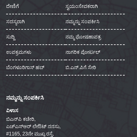
ದೇಣಿಗೆ
ಸ್ವಯಂಸೇವಕರಾಗಿ
ಸದಸ್ಯರಾಗಿ
ನಮ್ಮನ್ನು ಸಂಪರ್ಕಿಸಿ
ಸುದ್ದಿ
ನಮ್ಮ ಘೋಷಣಾಪತ್ರ
ಉಪಕ್ರಮಗಳು
ನಾಗರಿಕ ಪೋರ್ಟಲ್
ಬೆಂಗಳೂರಿಗಾಸ್ ಹಬ್
ಬಿ.ಎನ್.ಪಿಗೆ ಸೇರಿ
ನಮ್ಮನ್ನು ಸಂಪರ್ಕಿಸಿ
ವಿಳಾಸ
ಬಿಎನ್‌ಪಿ ಕಚೇರಿ,
ಎಚ್‌ಎಸ್‌ಆರ್ ಲೇಔಟ್ ನನಸು,
#1165, 23ನೇ ಮುಖ್ಯ ರಸ್ತೆ,