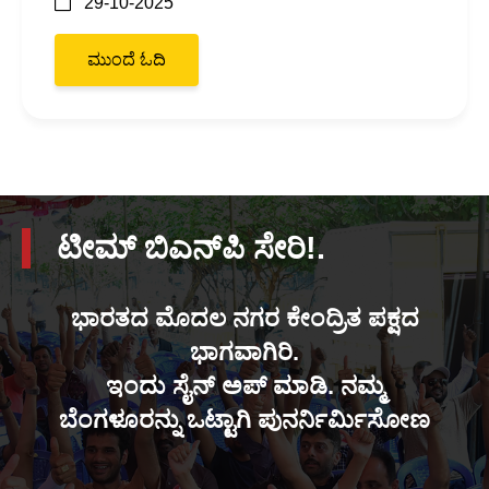
29-10-2025
ಮುಂದೆ ಓದಿ
ಟೀಮ್ ಬಿಎನ್‌ಪಿ ಸೇರಿ!.
ಭಾರತದ ಮೊದಲ ನಗರ ಕೇಂದ್ರಿತ ಪಕ್ಷದ
ಭಾಗವಾಗಿರಿ.
ಇಂದು ಸೈನ್ ಅಪ್ ಮಾಡಿ. ನಮ್ಮ
ಬೆಂಗಳೂರನ್ನು ಒಟ್ಟಾಗಿ ಪುನರ್ನಿರ್ಮಿಸೋಣ