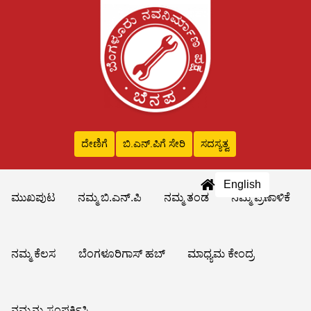
ದೇಣಿಗೆ
ಬಿ.ಎನ್‌.ಪಿಗೆ ಸೇರಿ
ಸದಸ್ಯತ್ವ
English
ಮುಖಪುಟ
ನಮ್ಮ ಬಿ.ಎನ್.ಪಿ
ನಮ್ಮ ತಂಡ
ನಮ್ಮ ಪ್ರಣಾಳಿಕೆ
ನಮ್ಮ ಕೆಲಸ
ಬೆಂಗಳೂರಿಗಾಸ್ ಹಬ್
ಮಾಧ್ಯಮ ಕೇಂದ್ರ
ನಮ್ಮನ್ನು ಸಂಪರ್ಕಿಸಿ