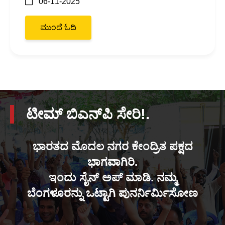
06-11-2025
ಮುಂದೆ ಓದಿ
ಟೀಮ್ ಬಿಎನ್‌ಪಿ ಸೇರಿ!.
ಭಾರತದ ಮೊದಲ ನಗರ ಕೇಂದ್ರಿತ ಪಕ್ಷದ
ಭಾಗವಾಗಿರಿ.
ಇಂದು ಸೈನ್ ಅಪ್ ಮಾಡಿ. ನಮ್ಮ
ಬೆಂಗಳೂರನ್ನು ಒಟ್ಟಾಗಿ ಪುನರ್ನಿರ್ಮಿಸೋಣ