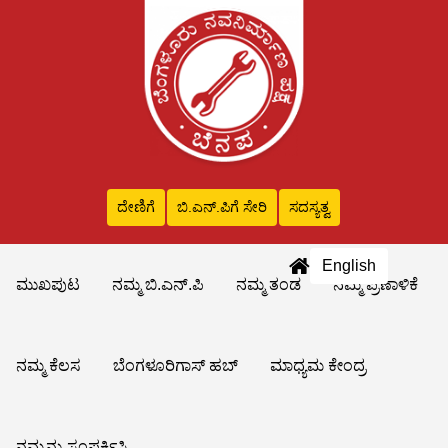
ದೇಣಿಗೆ
ಬಿ.ಎನ್‌.ಪಿಗೆ ಸೇರಿ
ಸದಸ್ಯತ್ವ
English
ಮುಖಪುಟ
ನಮ್ಮ ಬಿ.ಎನ್.ಪಿ
ನಮ್ಮ ತಂಡ
ನಮ್ಮ ಪ್ರಣಾಳಿಕೆ
ನಮ್ಮ ಕೆಲಸ
ಬೆಂಗಳೂರಿಗಾಸ್ ಹಬ್
ಮಾಧ್ಯಮ ಕೇಂದ್ರ
ನಮ್ಮನ್ನು ಸಂಪರ್ಕಿಸಿ