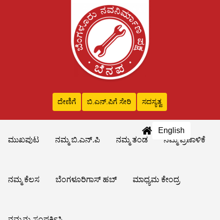
ದೇಣಿಗೆ
ಬಿ.ಎನ್‌.ಪಿಗೆ ಸೇರಿ
ಸದಸ್ಯತ್ವ
English
ಮುಖಪುಟ
ನಮ್ಮ ಬಿ.ಎನ್.ಪಿ
ನಮ್ಮ ತಂಡ
ನಮ್ಮ ಪ್ರಣಾಳಿಕೆ
ನಮ್ಮ ಕೆಲಸ
ಬೆಂಗಳೂರಿಗಾಸ್ ಹಬ್
ಮಾಧ್ಯಮ ಕೇಂದ್ರ
ನಮ್ಮನ್ನು ಸಂಪರ್ಕಿಸಿ