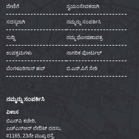
ದೇಣಿಗೆ
ಸ್ವಯಂಸೇವಕರಾಗಿ
ಸದಸ್ಯರಾಗಿ
ನಮ್ಮನ್ನು ಸಂಪರ್ಕಿಸಿ
ಸುದ್ದಿ
ನಮ್ಮ ಘೋಷಣಾಪತ್ರ
ಉಪಕ್ರಮಗಳು
ನಾಗರಿಕ ಪೋರ್ಟಲ್
ಬೆಂಗಳೂರಿಗಾಸ್ ಹಬ್
ಬಿ.ಎನ್.ಪಿಗೆ ಸೇರಿ
ನಮ್ಮನ್ನು ಸಂಪರ್ಕಿಸಿ
ವಿಳಾಸ
ಬಿಎನ್‌ಪಿ ಕಚೇರಿ,
ಎಚ್‌ಎಸ್‌ಆರ್ ಲೇಔಟ್ ನನಸು,
#1165, 23ನೇ ಮುಖ್ಯ ರಸ್ತೆ,