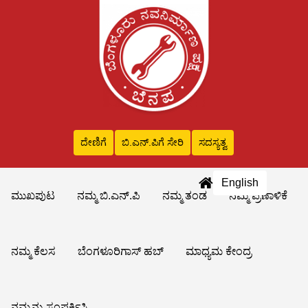
ದೇಣಿಗೆ
ಬಿ.ಎನ್‌.ಪಿಗೆ ಸೇರಿ
ಸದಸ್ಯತ್ವ
English
ಮುಖಪುಟ
ನಮ್ಮ ಬಿ.ಎನ್.ಪಿ
ನಮ್ಮ ತಂಡ
ನಮ್ಮ ಪ್ರಣಾಳಿಕೆ
ನಮ್ಮ ಕೆಲಸ
ಬೆಂಗಳೂರಿಗಾಸ್ ಹಬ್
ಮಾಧ್ಯಮ ಕೇಂದ್ರ
ನಮ್ಮನ್ನು ಸಂಪರ್ಕಿಸಿ