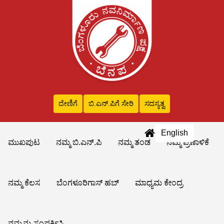
ದೇಣಿಗೆ
ಬಿ.ಎನ್‌.ಪಿಗೆ ಸೇರಿ
ಸದಸ್ಯತ್ವ
English
ಮುಖಪುಟ
ನಮ್ಮ ಬಿ.ಎನ್.ಪಿ
ನಮ್ಮ ತಂಡ
ನಮ್ಮ ಪ್ರಣಾಳಿಕೆ
ನಮ್ಮ ಕೆಲಸ
ಬೆಂಗಳೂರಿಗಾಸ್ ಹಬ್
ಮಾಧ್ಯಮ ಕೇಂದ್ರ
ನಮ್ಮನ್ನು ಸಂಪರ್ಕಿಸಿ