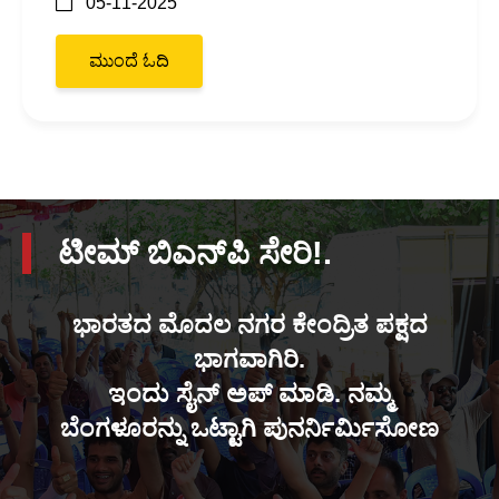
05-11-2025
ಮುಂದೆ ಓದಿ
ಟೀಮ್ ಬಿಎನ್‌ಪಿ ಸೇರಿ!.
ಭಾರತದ ಮೊದಲ ನಗರ ಕೇಂದ್ರಿತ ಪಕ್ಷದ
ಭಾಗವಾಗಿರಿ.
ಇಂದು ಸೈನ್ ಅಪ್ ಮಾಡಿ. ನಮ್ಮ
ಬೆಂಗಳೂರನ್ನು ಒಟ್ಟಾಗಿ ಪುನರ್ನಿರ್ಮಿಸೋಣ