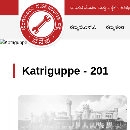
ಭಾರತದ ಮೊದಲ ಮತ್ತು ಏಕೈಕ ನಗರಪಕ್ಷ
ನಮ್ಮ ಬಿ.ಎನ್.ಪಿ
ನಮ್ಮ ತಂಡ
Katriguppe - 201