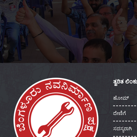
ತ್ವರಿತ ಲಿಂ
ಹೋಮ್
ದೇಣಿಗೆ
ಸದಸ್ಯರಾಗಿ