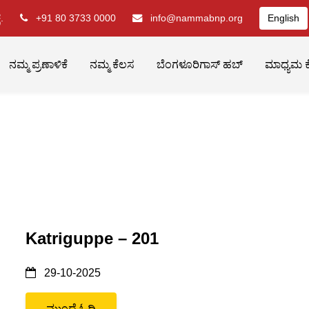
.
+91 80 3733 0000
info@nammabnp.org
English
ನಮ್ಮ ಪ್ರಣಾಳಿಕೆ
ನಮ್ಮ ಕೆಲಸ
ಬೆಂಗಳೂರಿಗಾಸ್ ಹಬ್
ಮಾಧ್ಯಮ ಕ
Katriguppe – 201
29-10-2025
ಮುಂದೆ ಓದಿ