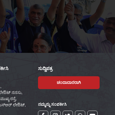
್ಕಿಸಿ
ಸುದ್ದಿಪತ್ರ
ಚಂದಾದಾರರಾಗಿ
,
 ಲೇಔಟ್ ನನಸು,
ಖ್ಯ ರಸ್ತೆ,
ನಮ್ಮನ್ನು ಸಂಪರ್ಕಿಸಿ
್‌ಎಸ್‌ಆರ್ ಲೇಔಟ್,