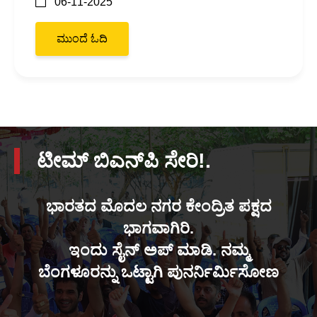
06-11-2025
ಮುಂದೆ ಓದಿ
ಟೀಮ್ ಬಿಎನ್‌ಪಿ ಸೇರಿ!.
ಭಾರತದ ಮೊದಲ ನಗರ ಕೇಂದ್ರಿತ ಪಕ್ಷದ
ಭಾಗವಾಗಿರಿ.
ಇಂದು ಸೈನ್ ಅಪ್ ಮಾಡಿ. ನಮ್ಮ
ಬೆಂಗಳೂರನ್ನು ಒಟ್ಟಾಗಿ ಪುನರ್ನಿರ್ಮಿಸೋಣ