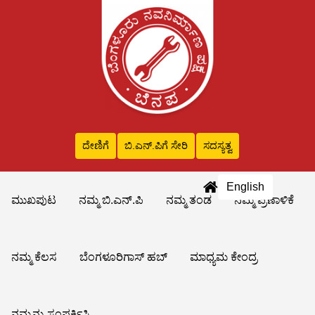
ದೇಣಿಗೆ
ಬಿ.ಎನ್‌.ಪಿಗೆ ಸೇರಿ
ಸದಸ್ಯತ್ವ
English
ಮುಖಪುಟ
ನಮ್ಮ ಬಿ.ಎನ್.ಪಿ
ನಮ್ಮ ತಂಡ
ನಮ್ಮ ಪ್ರಣಾಳಿಕೆ
ನಮ್ಮ ಕೆಲಸ
ಬೆಂಗಳೂರಿಗಾಸ್ ಹಬ್
ಮಾಧ್ಯಮ ಕೇಂದ್ರ
ನಮ್ಮನ್ನು ಸಂಪರ್ಕಿಸಿ