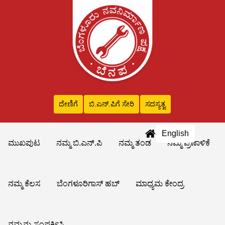
ದೇಣಿಗೆ
ಬಿ.ಎನ್‌.ಪಿಗೆ ಸೇರಿ
ಸದಸ್ಯತ್ವ
English
ಮುಖಪುಟ
ನಮ್ಮ ಬಿ.ಎನ್.ಪಿ
ನಮ್ಮ ತಂಡ
ನಮ್ಮ ಪ್ರಣಾಳಿಕೆ
ನಮ್ಮ ಕೆಲಸ
ಬೆಂಗಳೂರಿಗಾಸ್ ಹಬ್
ಮಾಧ್ಯಮ ಕೇಂದ್ರ
ನಮ್ಮನ್ನು ಸಂಪರ್ಕಿಸಿ