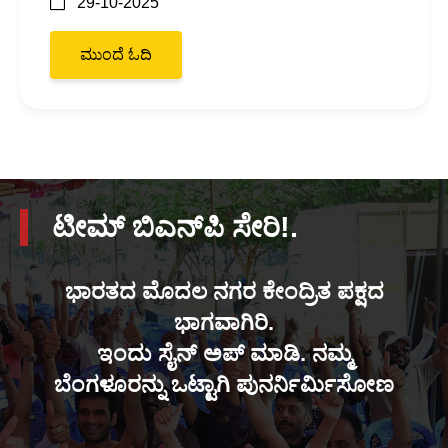
29-10-2025
ಮುಂದೆ ಓದಿ
ಟೀಮ್ ಬಿಎನ್‌ಪಿ ಸೇರಿ!.
ಭಾರತದ ಮೊದಲ ನಗರ ಕೇಂದ್ರಿತ ಪಕ್ಷದ
ಭಾಗವಾಗಿರಿ.
ಇಂದು ಸೈನ್ ಅಪ್ ಮಾಡಿ. ನಮ್ಮ
ಬೆಂಗಳೂರನ್ನು ಒಟ್ಟಾಗಿ ಪುನರ್ನಿರ್ಮಿಸೋಣ