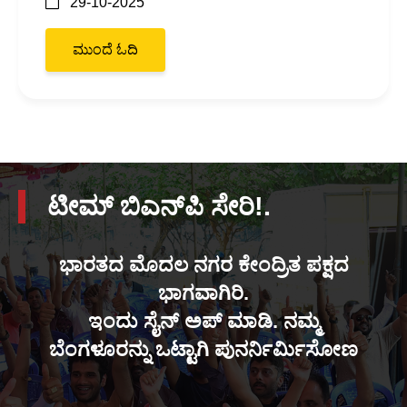
29-10-2025
ಮುಂದೆ ಓದಿ
ಟೀಮ್ ಬಿಎನ್‌ಪಿ ಸೇರಿ!.
ಭಾರತದ ಮೊದಲ ನಗರ ಕೇಂದ್ರಿತ ಪಕ್ಷದ
ಭಾಗವಾಗಿರಿ.
ಇಂದು ಸೈನ್ ಅಪ್ ಮಾಡಿ. ನಮ್ಮ
ಬೆಂಗಳೂರನ್ನು ಒಟ್ಟಾಗಿ ಪುನರ್ನಿರ್ಮಿಸೋಣ