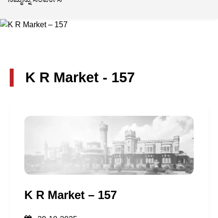
K R Market - 157
K R Market – 157