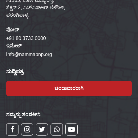
#1165, 23ನೇ ಮುಖ್ಯ ರಸ್ತೆ,
ಸೆಕ್ಟರ್ 2, ಎಚ್‌ಎಸ್‌ಆರ್ ಲೇಔಟ್,
ಪರಂಗಿಪಾಳ್ಯ
ಫೋನ್
+91 80 3733 0000
ಇಮೇಲ್
info@nammabnp.org
ಸುದ್ದಿಪತ್ರ
ಚಂದಾದಾರರಾಗಿ
ನಮ್ಮನ್ನು ಸಂಪರ್ಕಿಸಿ