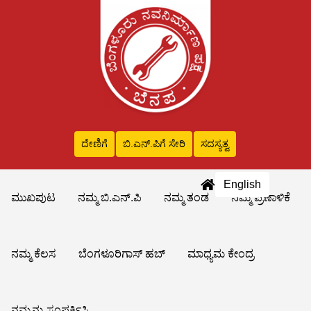
ದೇಣಿಗೆ
ಬಿ.ಎನ್‌.ಪಿಗೆ ಸೇರಿ
ಸದಸ್ಯತ್ವ
English
ಮುಖಪುಟ
ನಮ್ಮ ಬಿ.ಎನ್.ಪಿ
ನಮ್ಮ ತಂಡ
ನಮ್ಮ ಪ್ರಣಾಳಿಕೆ
ನಮ್ಮ ಕೆಲಸ
ಬೆಂಗಳೂರಿಗಾಸ್ ಹಬ್
ಮಾಧ್ಯಮ ಕೇಂದ್ರ
ನಮ್ಮನ್ನು ಸಂಪರ್ಕಿಸಿ