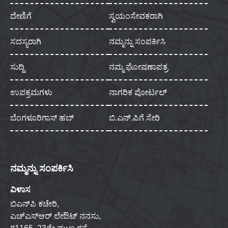
ದೇಣಿಗೆ
ಸ್ವಯಂಸೇವಕರಾಗಿ
ಸದಸ್ಯರಾಗಿ
ನಮ್ಮನ್ನು ಸಂಪರ್ಕಿಸಿ
ಸುದ್ದಿ
ನಮ್ಮ ಘೋಷಣಾಪತ್ರ
ಉಪಕ್ರಮಗಳು
ನಾಗರಿಕ ಪೋರ್ಟಲ್
ಬೆಂಗಳೂರಿಗಾಸ್ ಹಬ್
ಬಿ.ಎನ್.ಪಿಗೆ ಸೇರಿ
ನಮ್ಮನ್ನು ಸಂಪರ್ಕಿಸಿ
ವಿಳಾಸ
ಬಿಎನ್‌ಪಿ ಕಚೇರಿ,
ಎಚ್‌ಎಸ್‌ಆರ್ ಲೇಔಟ್ ನನಸು,