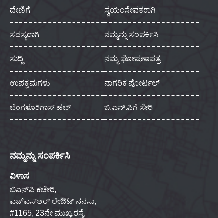
ದೇಣಿಗೆ
ಸ್ವಯಂಸೇವಕರಾಗಿ
ಸದಸ್ಯರಾಗಿ
ನಮ್ಮನ್ನು ಸಂಪರ್ಕಿಸಿ
ಸುದ್ದಿ
ನಮ್ಮ ಘೋಷಣಾಪತ್ರ
ಉಪಕ್ರಮಗಳು
ನಾಗರಿಕ ಪೋರ್ಟಲ್
ಬೆಂಗಳೂರಿಗಾಸ್ ಹಬ್
ಬಿ.ಎನ್.ಪಿಗೆ ಸೇರಿ
ನಮ್ಮನ್ನು ಸಂಪರ್ಕಿಸಿ
ವಿಳಾಸ
ಬಿಎನ್‌ಪಿ ಕಚೇರಿ,
ಎಚ್‌ಎಸ್‌ಆರ್ ಲೇಔಟ್ ನನಸು,
#1165, 23ನೇ ಮುಖ್ಯ ರಸ್ತೆ,