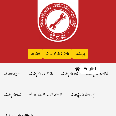
ದೇಣಿಗೆ
ಬಿ.ಎನ್‌.ಪಿಗೆ ಸೇರಿ
ಸದಸ್ಯತ್ವ
English
ಮುಖಪುಟ
ನಮ್ಮ ಬಿ.ಎನ್.ಪಿ
ನಮ್ಮ ತಂಡ
ನಮ್ಮ ಪ್ರಣಾಳಿಕೆ
ನಮ್ಮ ಕೆಲಸ
ಬೆಂಗಳೂರಿಗಾಸ್ ಹಬ್
ಮಾಧ್ಯಮ ಕೇಂದ್ರ
ನಮ್ಮನ್ನು ಸಂಪರ್ಕಿಸಿ