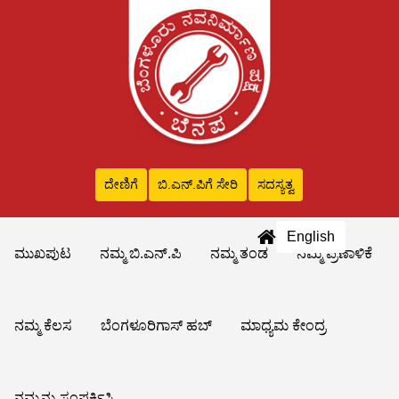
ದೇಣಿಗೆ
ಬಿ.ಎನ್‌.ಪಿಗೆ ಸೇರಿ
ಸದಸ್ಯತ್ವ
English
ಮುಖಪುಟ
ನಮ್ಮ ಬಿ.ಎನ್.ಪಿ
ನಮ್ಮ ತಂಡ
ನಮ್ಮ ಪ್ರಣಾಳಿಕೆ
ನಮ್ಮ ಕೆಲಸ
ಬೆಂಗಳೂರಿಗಾಸ್ ಹಬ್
ಮಾಧ್ಯಮ ಕೇಂದ್ರ
ನಮ್ಮನ್ನು ಸಂಪರ್ಕಿಸಿ