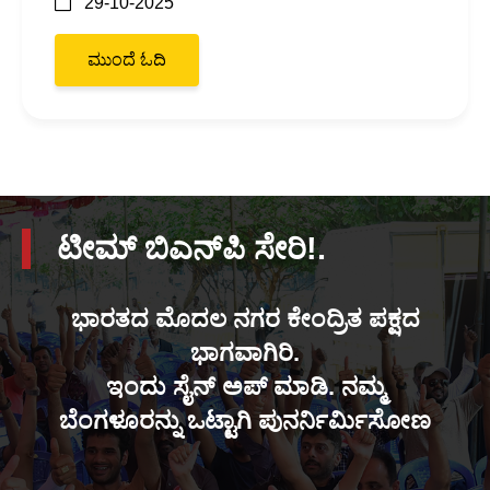
29-10-2025
ಮುಂದೆ ಓದಿ
ಟೀಮ್ ಬಿಎನ್‌ಪಿ ಸೇರಿ!.
ಭಾರತದ ಮೊದಲ ನಗರ ಕೇಂದ್ರಿತ ಪಕ್ಷದ
ಭಾಗವಾಗಿರಿ.
ಇಂದು ಸೈನ್ ಅಪ್ ಮಾಡಿ. ನಮ್ಮ
ಬೆಂಗಳೂರನ್ನು ಒಟ್ಟಾಗಿ ಪುನರ್ನಿರ್ಮಿಸೋಣ