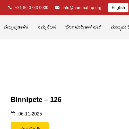
.
+91 80 3733 0000
info@nammabnp.org
English
ನಮ್ಮ ಪ್ರಣಾಳಿಕೆ
ನಮ್ಮ ಕೆಲಸ
ಬೆಂಗಳೂರಿಗಾಸ್ ಹಬ್
ಮಾಧ್ಯಮ ಕ
Binnipete – 126
06-11-2025
ಮುಂದೆ ಓದಿ