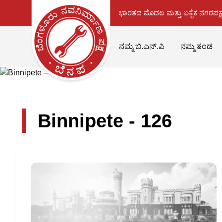
ಭಾರತದ ಮೊದಲ ಮತ್ತು ಏಕೈಕ ನಗರಪಕ್ಷ
ನಮ್ಮ ಬಿ.ಎನ್.ಪಿ
ನಮ್ಮ ತಂಡ
Binnipete - 126