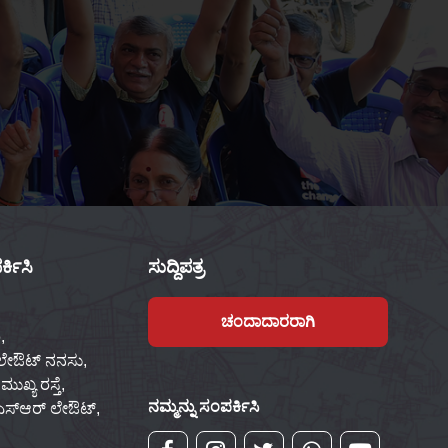
್ಕಿಸಿ
ಸುದ್ದಿಪತ್ರ
ಚಂದಾದಾರರಾಗಿ
,
 ಲೇಔಟ್ ನನಸು,
ಖ್ಯ ರಸ್ತೆ,
ನಮ್ಮನ್ನು ಸಂಪರ್ಕಿಸಿ
್‌ಎಸ್‌ಆರ್ ಲೇಔಟ್,