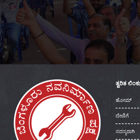
ತ್ವರಿತ ಲಿಂ
ಹೋಮ್
ದೇಣಿಗೆ
ಸದಸ್ಯರಾಗಿ