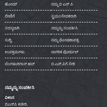
ಹೋಮ್
ನಮ್ಮ ಬಿ ಏನ್ ಪಿ
ದೇಣಿಗೆ
ಸ್ವಯಂಸೇವಕರಾಗಿ
ಸದಸ್ಯರಾಗಿ
ನಮ್ಮನ್ನು ಸಂಪರ್ಕಿಸಿ
ಸುದ್ದಿ
ನಮ್ಮ ಘೋಷಣಾಪತ್ರ
ಉಪಕ್ರಮಗಳು
ನಾಗರಿಕ ಪೋರ್ಟಲ್
ಬೆಂಗಳೂರಿಗಾಸ್ ಹಬ್
ಬಿ.ಎನ್.ಪಿಗೆ ಸೇರಿ
ನಮ್ಮನ್ನು ಸಂಪರ್ಕಿಸಿ
ವಿಳಾಸ
ಬಿಎನ್‌ಪಿ ಕಚೇರಿ,