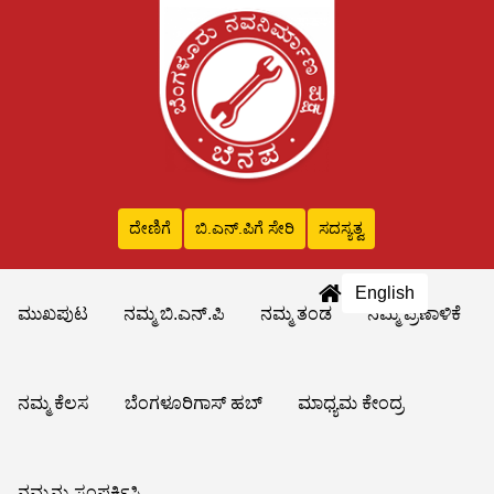
ದೇಣಿಗೆ
ಬಿ.ಎನ್‌.ಪಿಗೆ ಸೇರಿ
ಸದಸ್ಯತ್ವ
English
ಮುಖಪುಟ
ನಮ್ಮ ಬಿ.ಎನ್.ಪಿ
ನಮ್ಮ ತಂಡ
ನಮ್ಮ ಪ್ರಣಾಳಿಕೆ
ನಮ್ಮ ಕೆಲಸ
ಬೆಂಗಳೂರಿಗಾಸ್ ಹಬ್
ಮಾಧ್ಯಮ ಕೇಂದ್ರ
ನಮ್ಮನ್ನು ಸಂಪರ್ಕಿಸಿ