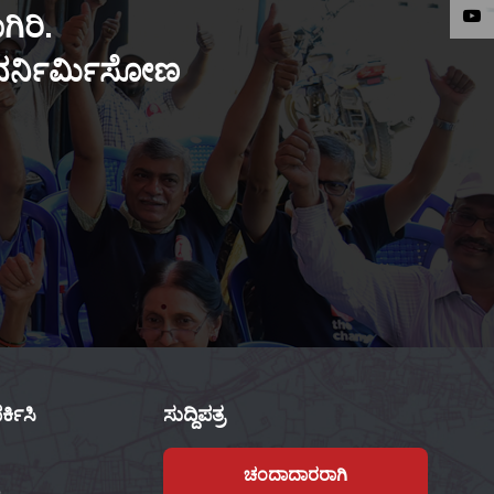
ಿರಿ.
ುನರ್ನಿರ್ಮಿಸೋಣ
್ಕಿಸಿ
ಸುದ್ದಿಪತ್ರ
ಚಂದಾದಾರರಾಗಿ
,