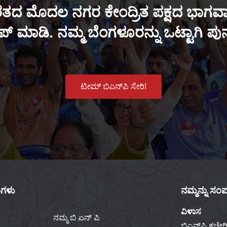
ತದ ಮೊದಲ ನಗರ ಕೇಂದ್ರಿತ ಪಕ್ಷದ ಭಾಗವಾಗ
್ ಮಾಡಿ. ನಮ್ಮ ಬೆಂಗಳೂರನ್ನು ಒಟ್ಟಾಗಿ ಪ
ಟೀಮ್ ಬಿಎನ್‌ಪಿ ಸೇರಿ!
ಕುಗಳು
ನಮ್ಮನ್ನು ಸಂಪರ
ವಿಳಾಸ
ನಮ್ಮ ಬಿ ಏನ್ ಪಿ
ಬಿಎನ್‌ಪಿ ಕಚೇರಿ