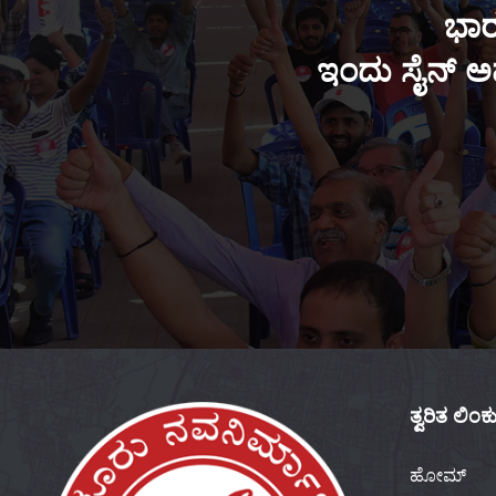
ಭಾರ
ಇಂದು ಸೈನ್ ಅಪ
ತ್ವರಿತ ಲಿಂ
ಹೋಮ್