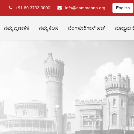
.
+91 80 3733 0000
info@nammabnp.org
English
ನಮ್ಮ ಪ್ರಣಾಳಿಕೆ
ನಮ್ಮ ಕೆಲಸ
ಬೆಂಗಳೂರಿಗಾಸ್ ಹಬ್
ಮಾಧ್ಯಮ ಕ