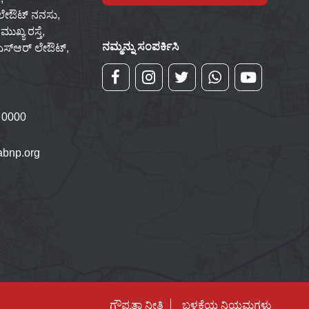
 ಲೇಔಟ್ ನನಸು,
ಖ್ಯ ರಸ್ತೆ,
ನಮ್ಮನ್ನು ಸಂಪರ್ಕಿಸಿ
್‌ಎಸ್‌ಆರ್ ಲೇಔಟ್,
 0000
bnp.org
ಗೌಪ್ಯತಾ ನೀತಿ
ಬಳಕೆಯ ನಿಯಮಗಳು