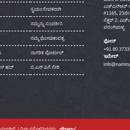
ಎಚ್‌ಎಸ್‌ಆರ್
ಸ್ವಯಂಸೇವಕರಾಗಿ
#1165, 23ನೇ ಮು
ಸೆಕ್ಟರ್ 2, ಎಚ
ನಮ್ಮನ್ನು ಸಂಪರ್ಕಿಸಿ
ಪರಂಗಿಪಾಳ್ಯ
ನಮ್ಮ ಘೋಷಣಾಪತ್ರ
ಫೋನ್
+91 80 3733
ು
ನಾಗರಿಕ ಪೋರ್ಟಲ್
ಇಮೇಲ್
info@namma
ಾಸ್ ಹಬ್
ಬಿ.ಎನ್.ಪಿಗೆ ಸೇರಿ
ಿಸಲಾಗಿದೆ. | ವಿನ್ಯಾಸಗೊಳಿಸಿದವರು