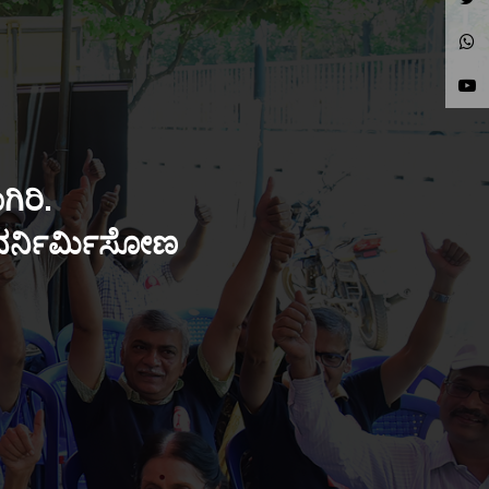
ಿರಿ.
ುನರ್ನಿರ್ಮಿಸೋಣ