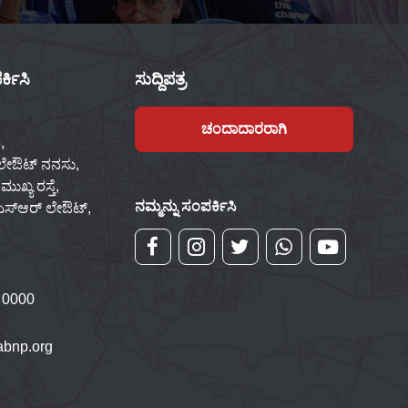
್ಕಿಸಿ
ಸುದ್ದಿಪತ್ರ
ಚಂದಾದಾರರಾಗಿ
,
 ಲೇಔಟ್ ನನಸು,
ಖ್ಯ ರಸ್ತೆ,
ನಮ್ಮನ್ನು ಸಂಪರ್ಕಿಸಿ
್‌ಎಸ್‌ಆರ್ ಲೇಔಟ್,
 0000
bnp.org