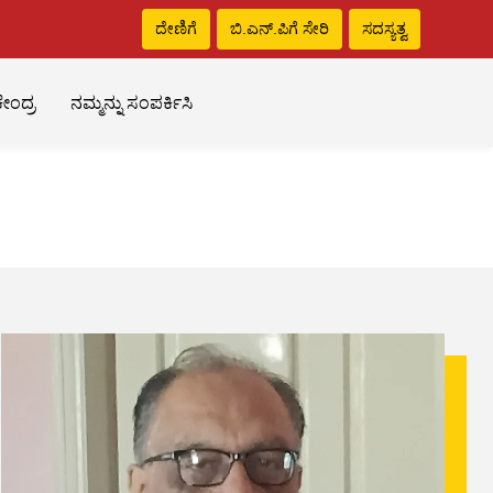
ದೇಣಿಗೆ
ಬಿ.ಎನ್‌.ಪಿಗೆ ಸೇರಿ
ಸದಸ್ಯತ್ವ
ೇಂದ್ರ
ನಮ್ಮನ್ನು ಸಂಪರ್ಕಿಸಿ