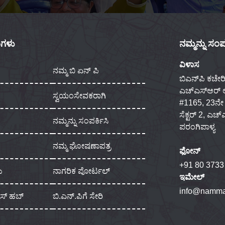
ಕುಗಳು
ನಮ್ಮನ್ನು ಸಂಪರ
ವಿಳಾಸ
ನಮ್ಮ ಬಿ ಏನ್ ಪಿ
ಬಿಎನ್‌ಪಿ ಕಚೇರಿ
ಎಚ್‌ಎಸ್‌ಆರ್
ಸ್ವಯಂಸೇವಕರಾಗಿ
#1165, 23ನೇ ಮು
ಸೆಕ್ಟರ್ 2, ಎಚ
ನಮ್ಮನ್ನು ಸಂಪರ್ಕಿಸಿ
ಪರಂಗಿಪಾಳ್ಯ
ನಮ್ಮ ಘೋಷಣಾಪತ್ರ
ಫೋನ್
+91 80 3733
ು
ನಾಗರಿಕ ಪೋರ್ಟಲ್
ಇಮೇಲ್
info@namma
ಾಸ್ ಹಬ್
ಬಿ.ಎನ್.ಪಿಗೆ ಸೇರಿ