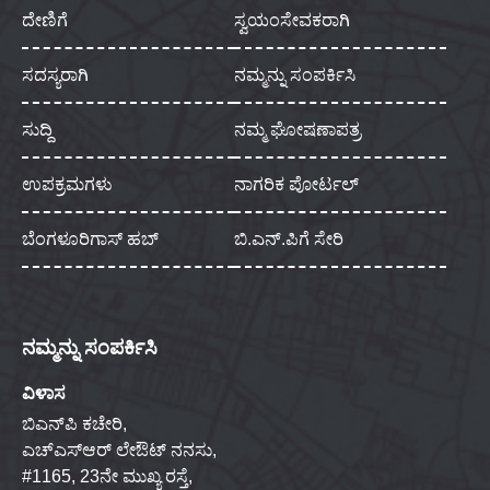
ದೇಣಿಗೆ
ಸ್ವಯಂಸೇವಕರಾಗಿ
ಸದಸ್ಯರಾಗಿ
ನಮ್ಮನ್ನು ಸಂಪರ್ಕಿಸಿ
ಸುದ್ದಿ
ನಮ್ಮ ಘೋಷಣಾಪತ್ರ
ಉಪಕ್ರಮಗಳು
ನಾಗರಿಕ ಪೋರ್ಟಲ್
ಬೆಂಗಳೂರಿಗಾಸ್ ಹಬ್
ಬಿ.ಎನ್.ಪಿಗೆ ಸೇರಿ
ನಮ್ಮನ್ನು ಸಂಪರ್ಕಿಸಿ
ವಿಳಾಸ
ಬಿಎನ್‌ಪಿ ಕಚೇರಿ,
ಎಚ್‌ಎಸ್‌ಆರ್ ಲೇಔಟ್ ನನಸು,
#1165, 23ನೇ ಮುಖ್ಯ ರಸ್ತೆ,