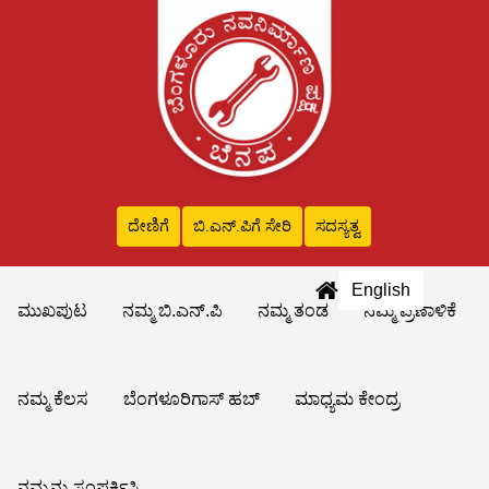
ದೇಣಿಗೆ
ಬಿ.ಎನ್‌.ಪಿಗೆ ಸೇರಿ
ಸದಸ್ಯತ್ವ
English
ಮುಖಪುಟ
ನಮ್ಮ ಬಿ.ಎನ್.ಪಿ
ನಮ್ಮ ತಂಡ
ನಮ್ಮ ಪ್ರಣಾಳಿಕೆ
ನಮ್ಮ ಕೆಲಸ
ಬೆಂಗಳೂರಿಗಾಸ್ ಹಬ್
ಮಾಧ್ಯಮ ಕೇಂದ್ರ
ನಮ್ಮನ್ನು ಸಂಪರ್ಕಿಸಿ