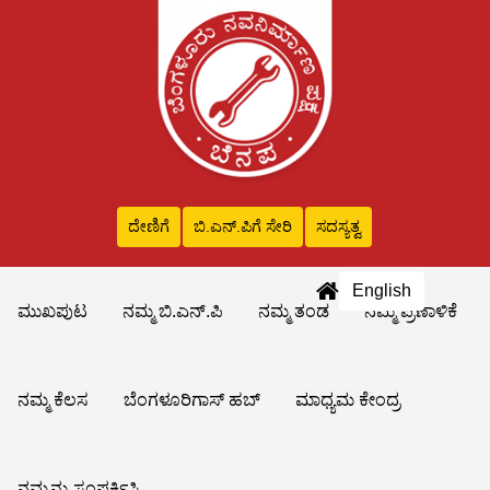
ದೇಣಿಗೆ
ಬಿ.ಎನ್‌.ಪಿಗೆ ಸೇರಿ
ಸದಸ್ಯತ್ವ
English
ಮುಖಪುಟ
ನಮ್ಮ ಬಿ.ಎನ್.ಪಿ
ನಮ್ಮ ತಂಡ
ನಮ್ಮ ಪ್ರಣಾಳಿಕೆ
ನಮ್ಮ ಕೆಲಸ
ಬೆಂಗಳೂರಿಗಾಸ್ ಹಬ್
ಮಾಧ್ಯಮ ಕೇಂದ್ರ
ನಮ್ಮನ್ನು ಸಂಪರ್ಕಿಸಿ