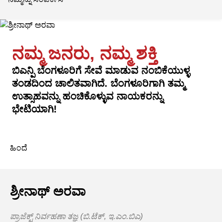
ನಮ್ಮ ಜನರು, ನಮ್ಮ ಶಕ್ತಿ
ಬಿಎನ್ಪಿ ಬೆಂಗಳೂರಿಗೆ ಸೇವೆ ಮಾಡುವ ನಂಬಿಕೆಯುಳ್ಳ
ತಂಡದಿಂದ ಚಾಲಿತವಾಗಿದೆ. ಬೆಂಗಳೂರಿಗಾಗಿ ತಮ್ಮ
ಉತ್ಸಾಹವನ್ನು ಹಂಚಿಕೊಳ್ಳುವ ನಾಯಕರನ್ನು
ಭೇಟಿಯಾಗಿ!
ಹಿಂದೆ
ಶ್ರೀನಾಥ್ ಅರವಾ
ಪ್ರಾಜೆಕ್ಟ್ ನಿರ್ವಹಣಾ ತಜ್ಞ (ಬಿ.ಟೆಕ್, ಇ.ಎಂ.ಬಿಎ)