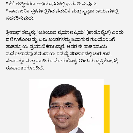
* ಕೆರೆ ಶುದ್ಧೀಕರಣ ಅಭಿಯಾನಗಳಲ್ಲಿ ಭಾಗವಹಿಸುವುದು.
* ಸಾರ್ವಜನಿಕ ಸ್ಥಳಗಳಲ್ಲಿ ಗಿಡ ನೆಡುವಿಕೆ ಮತ್ತು ಸ್ವಚ್ಛತಾ ಕಾರ್ಯಗಳಲ್ಲಿ
ಸಹಕರಿಸುವುದು.
ಶ್ರೀನಾಥ್ ತಮ್ಮನ್ನು “ಅತಿಯಾದ ಪ್ರಯಾಣಪ್ರಿಯ” (ಹಾಡೊಫೈಲ್) ಎಂದು
ವರ್ಣಿಸಿಕೊಂಡಿದ್ದು, ಏಳು ಖಂಡಗಳನ್ನು ಜಯಿಸುವ ಗುರಿಯೊಂದಿಗೆ
ಸಾಹಸಪ್ರಿಯ ಪ್ರಯಾಣಿಕರಾಗಿದ್ದಾರೆ. ಅವರ ಈ ಸಾಹಸಮಯ
ಮನೋಭಾವವು ಸಮುದಾಯ ಸಮಸ್ಯೆ ಪರಿಹಾರದಲ್ಲಿ ಚುರುಕಾದ,
ಸಕಾರಾತ್ಮಕ ಮತ್ತು ಎಂದಿಗೂ ಬೋರುಗೊಳ್ಳದ ರೀತಿಯ ದೃಷ್ಟಿಕೋನಕ್ಕೆ
ರೂಪಾಂತರಗೊಂಡಿದೆ.