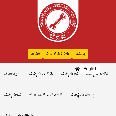
ದೇಣಿಗೆ
ಬಿ.ಎನ್‌.ಪಿಗೆ ಸೇರಿ
ಸದಸ್ಯತ್ವ
English
ಮುಖಪುಟ
ನಮ್ಮ ಬಿ.ಎನ್.ಪಿ
ನಮ್ಮ ತಂಡ
ನಮ್ಮ ಪ್ರಣಾಳಿಕೆ
ನಮ್ಮ ಕೆಲಸ
ಬೆಂಗಳೂರಿಗಾಸ್ ಹಬ್
ಮಾಧ್ಯಮ ಕೇಂದ್ರ
ನಮ್ಮನ್ನು ಸಂಪರ್ಕಿಸಿ