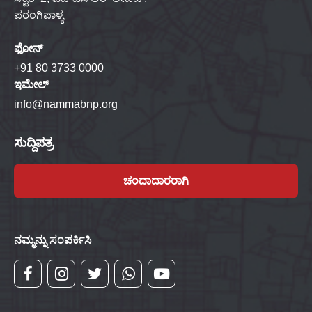
ಪರಂಗಿಪಾಳ್ಯ
ಫೋನ್
+91 80 3733 0000
ಇಮೇಲ್
info@nammabnp.org
ಸುದ್ದಿಪತ್ರ
ಚಂದಾದಾರರಾಗಿ
ನಮ್ಮನ್ನು ಸಂಪರ್ಕಿಸಿ