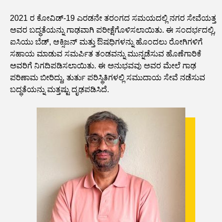
2021 ರ ಕೋವಿಡ್-19 ಎರಡನೇ ತರಂಗದ ಸಮಯದಲ್ಲಿ ನಗರ ಸೇವೆಯತ್ತ
ಅವರ ಬದ್ಧತೆಯನ್ನು ಗಾಢವಾಗಿ ಪರೀಕ್ಷೆಗೊಳಿಸಲಾಯಿತು. ಈ ಸಂದರ್ಭದಲ್ಲಿ,
ಐಸಿಯು ಬೆಡ್, ಆಕ್ಸಿಜನ್ ಮತ್ತು ಔಷಧಿಗಳನ್ನು ಹೊಂದಲು ರೋಗಿಗಳಿಗೆ
ಸಹಾಯ ಮಾಡುವ ಸಮರ್ಪಿತ ತಂಡವನ್ನು ಮುನ್ನಡೆಸುವ ಹೊಣೆಗಾರಿಕೆ
ಅವರಿಗೆ ನಿಗದಿಪಡಿಸಲಾಯಿತು. ಈ ಅನುಭವವು ಅವರ ಮೇಲೆ ಗಾಢ
ಪರಿಣಾಮ ಬೀರಿದ್ದು, ತುರ್ತು ಪರಿಸ್ಥಿತಿಗಳಲ್ಲಿ ಸಮುದಾಯ ಸೇವೆ ನಡೆಸುವ
ಬದ್ಧತೆಯನ್ನು ಮತ್ತಷ್ಟು ದೃಢಪಡಿಸಿದೆ.