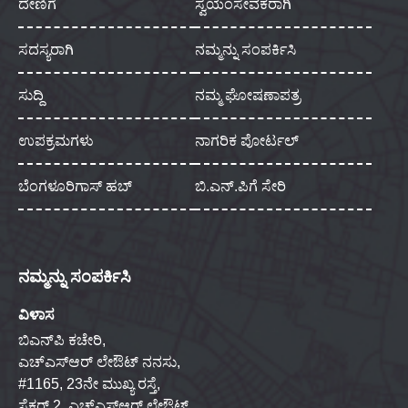
ದೇಣಿಗೆ
ಸ್ವಯಂಸೇವಕರಾಗಿ
ಸದಸ್ಯರಾಗಿ
ನಮ್ಮನ್ನು ಸಂಪರ್ಕಿಸಿ
ಸುದ್ದಿ
ನಮ್ಮ ಘೋಷಣಾಪತ್ರ
ಉಪಕ್ರಮಗಳು
ನಾಗರಿಕ ಪೋರ್ಟಲ್
ಬೆಂಗಳೂರಿಗಾಸ್ ಹಬ್
ಬಿ.ಎನ್.ಪಿಗೆ ಸೇರಿ
ನಮ್ಮನ್ನು ಸಂಪರ್ಕಿಸಿ
ವಿಳಾಸ
ಬಿಎನ್‌ಪಿ ಕಚೇರಿ,
ಎಚ್‌ಎಸ್‌ಆರ್ ಲೇಔಟ್ ನನಸು,
#1165, 23ನೇ ಮುಖ್ಯ ರಸ್ತೆ,
ಸೆಕ್ಟರ್ 2, ಎಚ್‌ಎಸ್‌ಆರ್ ಲೇಔಟ್,