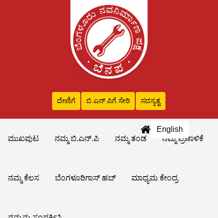
ದೇಣಿಗೆ
ಬಿ.ಎನ್‌.ಪಿಗೆ ಸೇರಿ
ಸದಸ್ಯತ್ವ
English
ಮುಖಪುಟ
ನಮ್ಮ ಬಿ.ಎನ್.ಪಿ
ನಮ್ಮ ತಂಡ
ನಮ್ಮ ಪ್ರಣಾಳಿಕೆ
ನಮ್ಮ ಕೆಲಸ
ಬೆಂಗಳೂರಿಗಾಸ್ ಹಬ್
ಮಾಧ್ಯಮ ಕೇಂದ್ರ
ನಮ್ಮನ್ನು ಸಂಪರ್ಕಿಸಿ