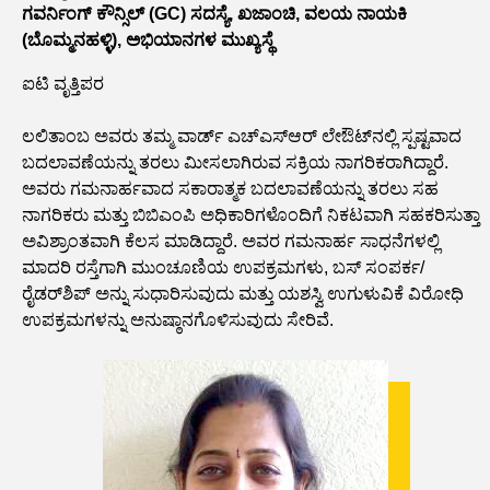
ಗವರ್ನಿಂಗ್ ಕೌನ್ಸಿಲ್ (GC) ಸದಸ್ಯೆ, ಖಜಾಂಚಿ, ವಲಯ ನಾಯಕಿ
(ಬೊಮ್ಮನಹಳ್ಳಿ), ಅಭಿಯಾನಗಳ ಮುಖ್ಯಸ್ಥೆ
ಐಟಿ ವೃತ್ತಿಪರ
ಲಲಿತಾಂಬ ಅವರು ತಮ್ಮ ವಾರ್ಡ್ ಎಚ್‌ಎಸ್‌ಆರ್ ಲೇಔಟ್‌ನಲ್ಲಿ ಸ್ಪಷ್ಟವಾದ
ಬದಲಾವಣೆಯನ್ನು ತರಲು ಮೀಸಲಾಗಿರುವ ಸಕ್ರಿಯ ನಾಗರಿಕರಾಗಿದ್ದಾರೆ.
ಅವರು ಗಮನಾರ್ಹವಾದ ಸಕಾರಾತ್ಮಕ ಬದಲಾವಣೆಯನ್ನು ತರಲು ಸಹ
ನಾಗರಿಕರು ಮತ್ತು ಬಿಬಿಎಂಪಿ ಅಧಿಕಾರಿಗಳೊಂದಿಗೆ ನಿಕಟವಾಗಿ ಸಹಕರಿಸುತ್ತಾ
ಅವಿಶ್ರಾಂತವಾಗಿ ಕೆಲಸ ಮಾಡಿದ್ದಾರೆ. ಅವರ ಗಮನಾರ್ಹ ಸಾಧನೆಗಳಲ್ಲಿ
ಮಾದರಿ ರಸ್ತೆಗಾಗಿ ಮುಂಚೂಣಿಯ ಉಪಕ್ರಮಗಳು, ಬಸ್ ಸಂಪರ್ಕ/
ರೈಡರ್‌ಶಿಪ್ ಅನ್ನು ಸುಧಾರಿಸುವುದು ಮತ್ತು ಯಶಸ್ವಿ ಉಗುಳುವಿಕೆ ವಿರೋಧಿ
ಉಪಕ್ರಮಗಳನ್ನು ಅನುಷ್ಠಾನಗೊಳಿಸುವುದು ಸೇರಿವೆ.