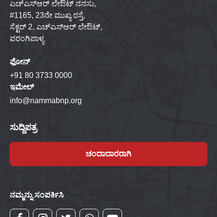
ಎಚ್‌ಎಸ್‌ಆರ್ ಲೇಔಟ್ ನನಸು,
#1165, 23ನೇ ಮುಖ್ಯ ರಸ್ತೆ,
ಸೆಕ್ಟರ್ 2, ಎಚ್‌ಎಸ್‌ಆರ್ ಲೇಔಟ್,
ಪರಂಗಿಪಾಳ್ಯ
ಫೋನ್
+91 80 3733 0000
ಇಮೇಲ್
info@nammabnp.org
ಸುದ್ದಿಪತ್ರ
ಚಂದಾದಾರರಾಗಿ
ನಮ್ಮನ್ನು ಸಂಪರ್ಕಿಸಿ