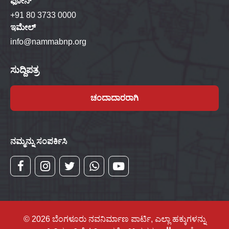
ಫೋನ್
+91 80 3733 0000
ಇಮೇಲ್
info@nammabnp.org
ಸುದ್ದಿಪತ್ರ
ಚಂದಾದಾರರಾಗಿ
ನಮ್ಮನ್ನು ಸಂಪರ್ಕಿಸಿ
© 2026 ಬೆಂಗಳೂರು ನವನಿರ್ಮಾಣ ಪಾರ್ಟಿ, ಎಲ್ಲಾ ಹಕ್ಕುಗಳನ್ನು