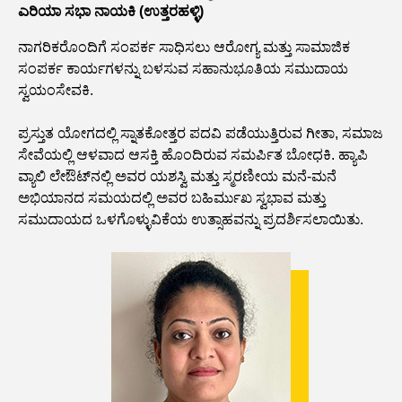
ಎರಿಯಾ ಸಭಾ ನಾಯಕಿ (ಉತ್ತರಹಳ್ಳಿ)
ನಾಗರಿಕರೊಂದಿಗೆ ಸಂಪರ್ಕ ಸಾಧಿಸಲು ಆರೋಗ್ಯ ಮತ್ತು ಸಾಮಾಜಿಕ
ಸಂಪರ್ಕ ಕಾರ್ಯಗಳನ್ನು ಬಳಸುವ ಸಹಾನುಭೂತಿಯ ಸಮುದಾಯ
ಸ್ವಯಂಸೇವಕಿ.
ಪ್ರಸ್ತುತ ಯೋಗದಲ್ಲಿ ಸ್ನಾತಕೋತ್ತರ ಪದವಿ ಪಡೆಯುತ್ತಿರುವ ಗೀತಾ, ಸಮಾಜ
ಸೇವೆಯಲ್ಲಿ ಆಳವಾದ ಆಸಕ್ತಿ ಹೊಂದಿರುವ ಸಮರ್ಪಿತ ಬೋಧಕಿ. ಹ್ಯಾಪಿ
ವ್ಯಾಲಿ ಲೇಔಟ್‌ನಲ್ಲಿ ಅವರ ಯಶಸ್ವಿ ಮತ್ತು ಸ್ಮರಣೀಯ ಮನೆ-ಮನೆ
ಅಭಿಯಾನದ ಸಮಯದಲ್ಲಿ ಅವರ ಬಹಿರ್ಮುಖ ಸ್ವಭಾವ ಮತ್ತು
ಸಮುದಾಯದ ಒಳಗೊಳ್ಳುವಿಕೆಯ ಉತ್ಸಾಹವನ್ನು ಪ್ರದರ್ಶಿಸಲಾಯಿತು.