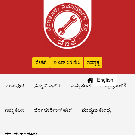
ದೇಣಿಗೆ
ಬಿ.ಎನ್‌.ಪಿಗೆ ಸೇರಿ
ಸದಸ್ಯತ್ವ
English
ಮುಖಪುಟ
ನಮ್ಮ ಬಿ.ಎನ್.ಪಿ
ನಮ್ಮ ತಂಡ
ನಮ್ಮ ಪ್ರಣಾಳಿಕೆ
ನಮ್ಮ ಕೆಲಸ
ಬೆಂಗಳೂರಿಗಾಸ್ ಹಬ್
ಮಾಧ್ಯಮ ಕೇಂದ್ರ
ನಮ್ಮನ್ನು ಸಂಪರ್ಕಿಸಿ