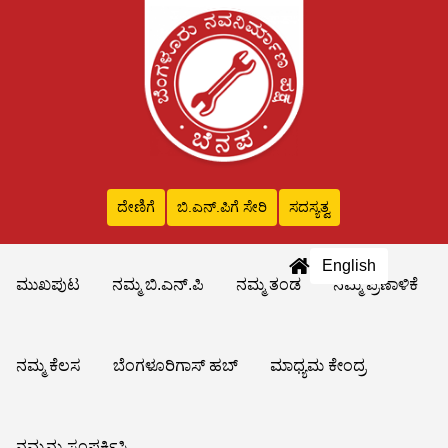
ದೇಣಿಗೆ
ಬಿ.ಎನ್‌.ಪಿಗೆ ಸೇರಿ
ಸದಸ್ಯತ್ವ
English
ಮುಖಪುಟ
ನಮ್ಮ ಬಿ.ಎನ್.ಪಿ
ನಮ್ಮ ತಂಡ
ನಮ್ಮ ಪ್ರಣಾಳಿಕೆ
ನಮ್ಮ ಕೆಲಸ
ಬೆಂಗಳೂರಿಗಾಸ್ ಹಬ್
ಮಾಧ್ಯಮ ಕೇಂದ್ರ
ನಮ್ಮನ್ನು ಸಂಪರ್ಕಿಸಿ