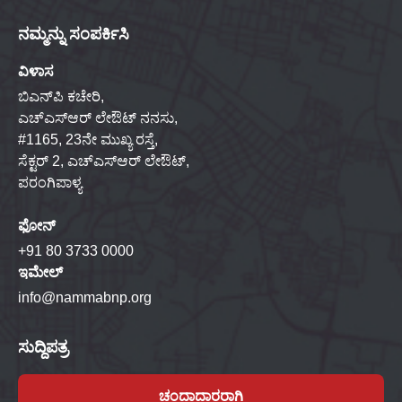
ನಮ್ಮನ್ನು ಸಂಪರ್ಕಿಸಿ
ವಿಳಾಸ
ಬಿಎನ್‌ಪಿ ಕಚೇರಿ,
ಎಚ್‌ಎಸ್‌ಆರ್ ಲೇಔಟ್ ನನಸು,
#1165, 23ನೇ ಮುಖ್ಯ ರಸ್ತೆ,
ಸೆಕ್ಟರ್ 2, ಎಚ್‌ಎಸ್‌ಆರ್ ಲೇಔಟ್,
ಪರಂಗಿಪಾಳ್ಯ
ಫೋನ್
+91 80 3733 0000
ಇಮೇಲ್
info@nammabnp.org
ಸುದ್ದಿಪತ್ರ
ಚಂದಾದಾರರಾಗಿ