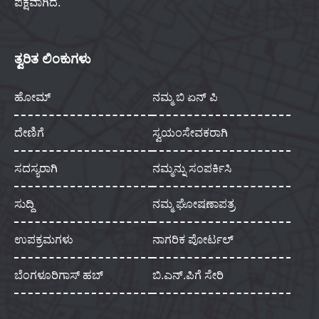
ಪಕ್ಷವಾಗಿದೆ.
ತ್ವರಿತ ಲಿಂಕುಗಳು
ಹೋಮ್
ನಮ್ಮ ಬಿ ಏನ್ ಪಿ
ದೇಣಿಗೆ
ಸ್ವಯಂಸೇವಕರಾಗಿ
ಸದಸ್ಯರಾಗಿ
ನಮ್ಮನ್ನು ಸಂಪರ್ಕಿಸಿ
ಸುದ್ದಿ
ನಮ್ಮ ಘೋಷಣಾಪತ್ರ
ಉಪಕ್ರಮಗಳು
ನಾಗರಿಕ ಪೋರ್ಟಲ್
ಬೆಂಗಳೂರಿಗಾಸ್ ಹಬ್
ಬಿ.ಎನ್.ಪಿಗೆ ಸೇರಿ