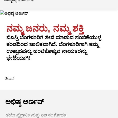
ನಮ್ಮ ಜನರು, ನಮ್ಮ ಶಕ್ತಿ
ಬಿಎನ್ಪಿ ಬೆಂಗಳೂರಿಗೆ ಸೇವೆ ಮಾಡುವ ನಂಬಿಕೆಯುಳ್ಳ
ತಂಡದಿಂದ ಚಾಲಿತವಾಗಿದೆ. ಬೆಂಗಳೂರಿಗಾಗಿ ತಮ್ಮ
ಉತ್ಸಾಹವನ್ನು ಹಂಚಿಕೊಳ್ಳುವ ನಾಯಕರನ್ನು
ಭೇಟಿಯಾಗಿ!
ಹಿಂದೆ
ಅಭಿಷ್ಠ ಅರ್ಣವ್
ಡೇಟಾ ವೈಜ್ಞಾನಿಕ ಮತ್ತು ಏಐ ಸಂಶೋಧಕ