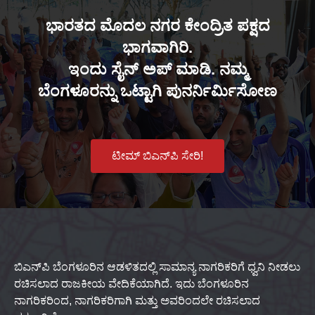
ಭಾರತದ ಮೊದಲ ನಗರ ಕೇಂದ್ರಿತ ಪಕ್ಷದ
ಭಾಗವಾಗಿರಿ.
ಇಂದು ಸೈನ್ ಅಪ್ ಮಾಡಿ. ನಮ್ಮ
ಬೆಂಗಳೂರನ್ನು ಒಟ್ಟಾಗಿ ಪುನರ್ನಿರ್ಮಿಸೋಣ
ಟೀಮ್ ಬಿಎನ್‌ಪಿ ಸೇರಿ!
ಬಿಎನ್‌ಪಿ ಬೆಂಗಳೂರಿನ ಆಡಳಿತದಲ್ಲಿ ಸಾಮಾನ್ಯ ನಾಗರಿಕರಿಗೆ ಧ್ವನಿ ನೀಡಲು
ರಚಿಸಲಾದ ರಾಜಕೀಯ ವೇದಿಕೆಯಾಗಿದೆ. ಇದು ಬೆಂಗಳೂರಿನ
ನಾಗರಿಕರಿಂದ, ನಾಗರಿಕರಿಗಾಗಿ ಮತ್ತು ಅವರಿಂದಲೇ ರಚಿಸಲಾದ