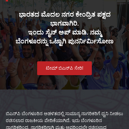
ಭಾರತದ ಮೊದಲ ನಗರ ಕೇಂದ್ರಿತ ಪಕ್ಷದ
ಭಾಗವಾಗಿರಿ.
ಇಂದು ಸೈನ್ ಅಪ್ ಮಾಡಿ. ನಮ್ಮ
ಬೆಂಗಳೂರನ್ನು ಒಟ್ಟಾಗಿ ಪುನರ್ನಿರ್ಮಿಸೋಣ
ಟೀಮ್ ಬಿಎನ್‌ಪಿ ಸೇರಿ!
ಬಿಎನ್‌ಪಿ ಬೆಂಗಳೂರಿನ ಆಡಳಿತದಲ್ಲಿ ಸಾಮಾನ್ಯ ನಾಗರಿಕರಿಗೆ ಧ್ವನಿ ನೀಡಲು
ರಚಿಸಲಾದ ರಾಜಕೀಯ ವೇದಿಕೆಯಾಗಿದೆ. ಇದು ಬೆಂಗಳೂರಿನ
ನಾಗರಿಕರಿಂದ, ನಾಗರಿಕರಿಗಾಗಿ ಮತ್ತು ಅವರಿಂದಲೇ ರಚಿಸಲಾದ