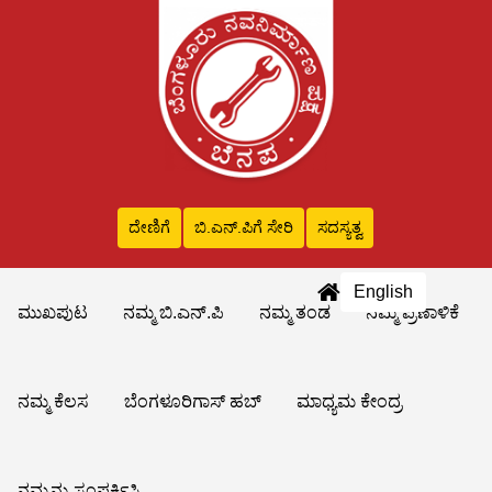
ದೇಣಿಗೆ
ಬಿ.ಎನ್‌.ಪಿಗೆ ಸೇರಿ
ಸದಸ್ಯತ್ವ
English
ಮುಖಪುಟ
ನಮ್ಮ ಬಿ.ಎನ್.ಪಿ
ನಮ್ಮ ತಂಡ
ನಮ್ಮ ಪ್ರಣಾಳಿಕೆ
ನಮ್ಮ ಕೆಲಸ
ಬೆಂಗಳೂರಿಗಾಸ್ ಹಬ್
ಮಾಧ್ಯಮ ಕೇಂದ್ರ
ನಮ್ಮನ್ನು ಸಂಪರ್ಕಿಸಿ