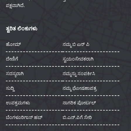
ಪಕ್ಷವಾಗಿದೆ.
ತ್ವರಿತ ಲಿಂಕುಗಳು
ಹೋಮ್
ನಮ್ಮ ಬಿ ಏನ್ ಪಿ
ದೇಣಿಗೆ
ಸ್ವಯಂಸೇವಕರಾಗಿ
ಸದಸ್ಯರಾಗಿ
ನಮ್ಮನ್ನು ಸಂಪರ್ಕಿಸಿ
ಸುದ್ದಿ
ನಮ್ಮ ಘೋಷಣಾಪತ್ರ
ಉಪಕ್ರಮಗಳು
ನಾಗರಿಕ ಪೋರ್ಟಲ್
ಬೆಂಗಳೂರಿಗಾಸ್ ಹಬ್
ಬಿ.ಎನ್.ಪಿಗೆ ಸೇರಿ