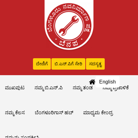
ದೇಣಿಗೆ
ಬಿ.ಎನ್‌.ಪಿಗೆ ಸೇರಿ
ಸದಸ್ಯತ್ವ
English
ಮುಖಪುಟ
ನಮ್ಮ ಬಿ.ಎನ್.ಪಿ
ನಮ್ಮ ತಂಡ
ನಮ್ಮ ಪ್ರಣಾಳಿಕೆ
ನಮ್ಮ ಕೆಲಸ
ಬೆಂಗಳೂರಿಗಾಸ್ ಹಬ್
ಮಾಧ್ಯಮ ಕೇಂದ್ರ
ನಮ್ಮನ್ನು ಸಂಪರ್ಕಿಸಿ