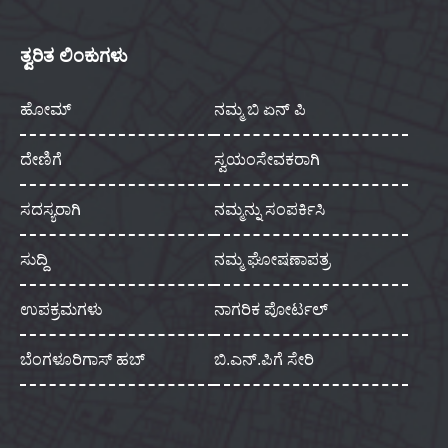
ತ್ವರಿತ ಲಿಂಕುಗಳು
ಹೋಮ್
ನಮ್ಮ ಬಿ ಏನ್ ಪಿ
ದೇಣಿಗೆ
ಸ್ವಯಂಸೇವಕರಾಗಿ
ಸದಸ್ಯರಾಗಿ
ನಮ್ಮನ್ನು ಸಂಪರ್ಕಿಸಿ
ಸುದ್ದಿ
ನಮ್ಮ ಘೋಷಣಾಪತ್ರ
ಉಪಕ್ರಮಗಳು
ನಾಗರಿಕ ಪೋರ್ಟಲ್
ಬೆಂಗಳೂರಿಗಾಸ್ ಹಬ್
ಬಿ.ಎನ್.ಪಿಗೆ ಸೇರಿ