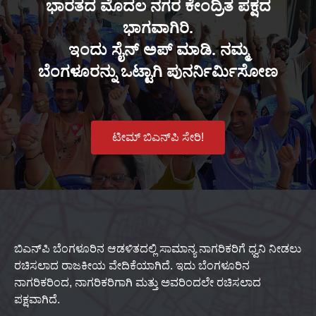
ಭಾರತದ ಮೊದಲ ನಗರ ಕೇಂದ್ರಿತ ಪಕ್ಷದ
ಭಾಗವಾಗಿರಿ.
ಇಂದು ಸೈನ್ ಅಪ್ ಮಾಡಿ. ನಮ್ಮ
ಬೆಂಗಳೂರನ್ನು ಒಟ್ಟಾಗಿ ಪುನರ್ನಿರ್ಮಿಸೋಣ
ಟೀಮ್ ಬಿಎನ್‌ಪಿ ಸೇರಿ!
ಬಿಎನ್‌ಪಿ ಬೆಂಗಳೂರಿನ ಆಡಳಿತದಲ್ಲಿ ಸಾಮಾನ್ಯ ನಾಗರಿಕರಿಗೆ ಧ್ವನಿ ನೀಡಲು
ರಚಿಸಲಾದ ರಾಜಕೀಯ ವೇದಿಕೆಯಾಗಿದೆ. ಇದು ಬೆಂಗಳೂರಿನ
ನಾಗರಿಕರಿಂದ, ನಾಗರಿಕರಿಗಾಗಿ ಮತ್ತು ಅವರಿಂದಲೇ ರಚಿಸಲಾದ
ಪಕ್ಷವಾಗಿದೆ.