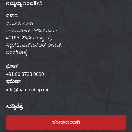
ನಮ್ಮನ್ನು ಸಂಪರ್ಕಿಸಿ
ವಿಳಾಸ
ಬಿಎನ್‌ಪಿ ಕಚೇರಿ,
ಎಚ್‌ಎಸ್‌ಆರ್ ಲೇಔಟ್ ನನಸು,
#1165, 23ನೇ ಮುಖ್ಯ ರಸ್ತೆ,
ಸೆಕ್ಟರ್ 2, ಎಚ್‌ಎಸ್‌ಆರ್ ಲೇಔಟ್,
ಪರಂಗಿಪಾಳ್ಯ
ಫೋನ್
+91 80 3733 0000
ಇಮೇಲ್
info@nammabnp.org
ಸುದ್ದಿಪತ್ರ
ಚಂದಾದಾರರಾಗಿ