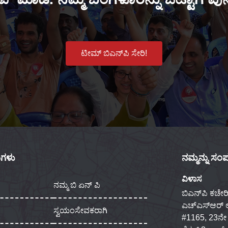
ಟೀಮ್ ಬಿಎನ್‌ಪಿ ಸೇರಿ!
ಕುಗಳು
ನಮ್ಮನ್ನು ಸಂಪರ
ವಿಳಾಸ
ನಮ್ಮ ಬಿ ಏನ್ ಪಿ
ಬಿಎನ್‌ಪಿ ಕಚೇರಿ
ಎಚ್‌ಎಸ್‌ಆರ್
ಸ್ವಯಂಸೇವಕರಾಗಿ
#1165, 23ನೇ ಮು