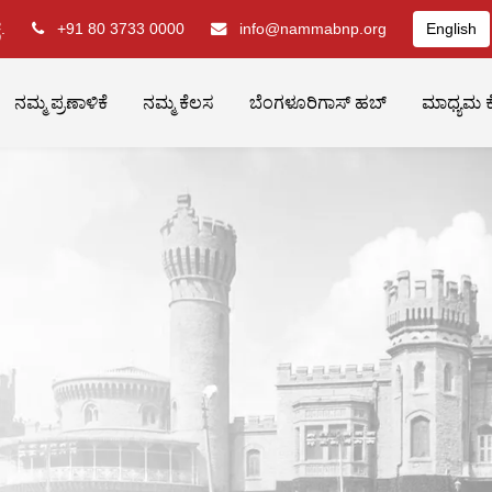
.
+91 80 3733 0000
info@nammabnp.org
English
ನಮ್ಮ ಪ್ರಣಾಳಿಕೆ
ನಮ್ಮ ಕೆಲಸ
ಬೆಂಗಳೂರಿಗಾಸ್ ಹಬ್
ಮಾಧ್ಯಮ ಕ