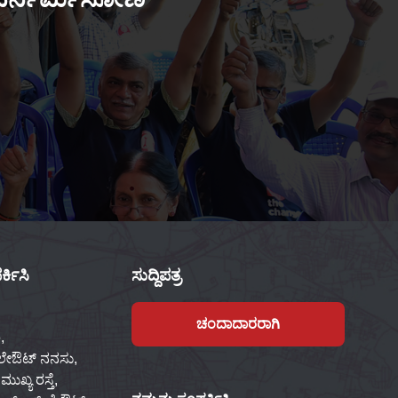
್ಕಿಸಿ
ಸುದ್ದಿಪತ್ರ
ಚಂದಾದಾರರಾಗಿ
,
 ಲೇಔಟ್ ನನಸು,
ಖ್ಯ ರಸ್ತೆ,