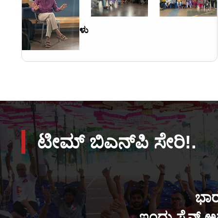
ಪ್ರದೇಶ ಸಭೆಗಳು
ಟೀಮ್ ಬಿಎನ್‌ಪಿ ಸೇರಿ!.
ಭಾರ
ಇಂದು ಸೈನ್ ಅಪ