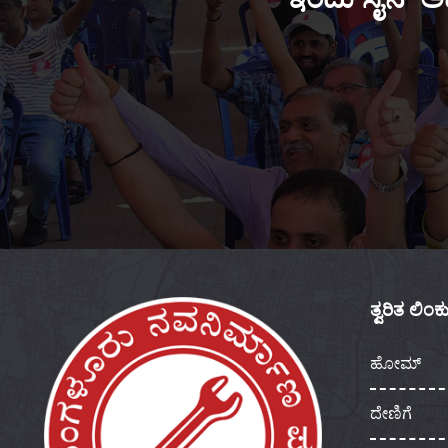
ತ್ವರಿತ ಲಿಂ
ಹೋಮ್
ದೇಣಿಗೆ