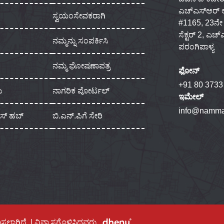
ಎಚ್‌ಎಸ್‌ಆರ್
ಸ್ವಯಂಸೇವಕರಾಗಿ
#1165, 23ನೇ ಮು
ಸೆಕ್ಟರ್ 2, ಎಚ
ನಮ್ಮನ್ನು ಸಂಪರ್ಕಿಸಿ
ಪರಂಗಿಪಾಳ್ಯ
ನಮ್ಮ ಘೋಷಣಾಪತ್ರ
ಫೋನ್
+91 80 3733
ು
ನಾಗರಿಕ ಪೋರ್ಟಲ್
ಇಮೇಲ್
info@namma
ಾಸ್ ಹಬ್
ಬಿ.ಎನ್.ಪಿಗೆ ಸೇರಿ
ಿಸಲಾಗಿದೆ. | ವಿನ್ಯಾಸಗೊಳಿಸಿದವರು