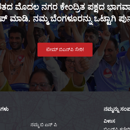
ತದ ಮೊದಲ ನಗರ ಕೇಂದ್ರಿತ ಪಕ್ಷದ ಭಾಗವಾಗ
್ ಮಾಡಿ. ನಮ್ಮ ಬೆಂಗಳೂರನ್ನು ಒಟ್ಟಾಗಿ ಪ
ಟೀಮ್ ಬಿಎನ್‌ಪಿ ಸೇರಿ!
ಕುಗಳು
ನಮ್ಮನ್ನು ಸಂಪರ
ವಿಳಾಸ
ನಮ್ಮ ಬಿ ಏನ್ ಪಿ
ಬಿಎನ್‌ಪಿ ಕಚೇರಿ