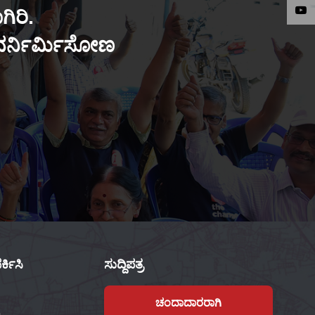
ಿರಿ.
ುನರ್ನಿರ್ಮಿಸೋಣ
್ಕಿಸಿ
ಸುದ್ದಿಪತ್ರ
ಚಂದಾದಾರರಾಗಿ
,