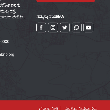
 ಲೇಔಟ್ ನನಸು,
ಖ್ಯ ರಸ್ತೆ,
ನಮ್ಮನ್ನು ಸಂಪರ್ಕಿಸಿ
್‌ಎಸ್‌ಆರ್ ಲೇಔಟ್,
 0000
bnp.org
ಗೌಪ್ಯತಾ ನೀತಿ
ಬಳಕೆಯ ನಿಯಮಗಳು