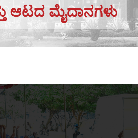
ತು ಆಟದ ಮೈದಾನಗಳು