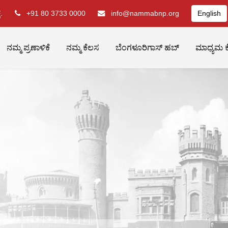
.
+91 80 3733 0000
info@nammabnp.org
English
ನಮ್ಮ ಪ್ರಣಾಳಿಕೆ
ನಮ್ಮ ಕೆಲಸ
ಬೆಂಗಳೂರಿಗಾಸ್ ಹಬ್
ಮಾಧ್ಯಮ ಕ