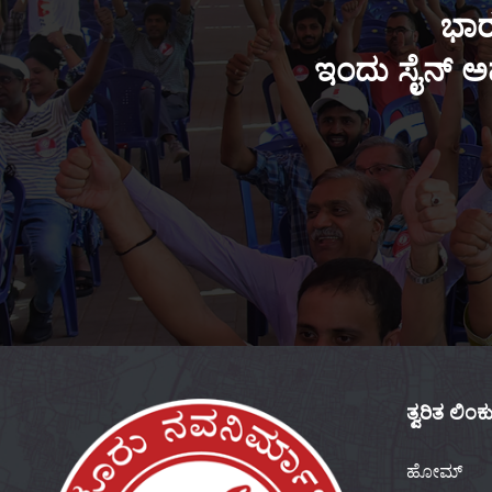
ಭಾರ
ಇಂದು ಸೈನ್ ಅಪ
ತ್ವರಿತ ಲಿಂ
ಹೋಮ್