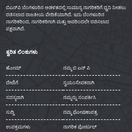
ಬಿಎನ್‌ಪಿ ಬೆಂಗಳೂರಿನ ಆಡಳಿತದಲ್ಲಿ ಸಾಮಾನ್ಯ ನಾಗರಿಕರಿಗೆ ಧ್ವನಿ ನೀಡಲು
ರಚಿಸಲಾದ ರಾಜಕೀಯ ವೇದಿಕೆಯಾಗಿದೆ. ಇದು ಬೆಂಗಳೂರಿನ
ನಾಗರಿಕರಿಂದ, ನಾಗರಿಕರಿಗಾಗಿ ಮತ್ತು ಅವರಿಂದಲೇ ರಚಿಸಲಾದ
ಪಕ್ಷವಾಗಿದೆ.
ತ್ವರಿತ ಲಿಂಕುಗಳು
ಹೋಮ್
ನಮ್ಮ ಬಿ ಏನ್ ಪಿ
ದೇಣಿಗೆ
ಸ್ವಯಂಸೇವಕರಾಗಿ
ಸದಸ್ಯರಾಗಿ
ನಮ್ಮನ್ನು ಸಂಪರ್ಕಿಸಿ
ಸುದ್ದಿ
ನಮ್ಮ ಘೋಷಣಾಪತ್ರ
ಉಪಕ್ರಮಗಳು
ನಾಗರಿಕ ಪೋರ್ಟಲ್