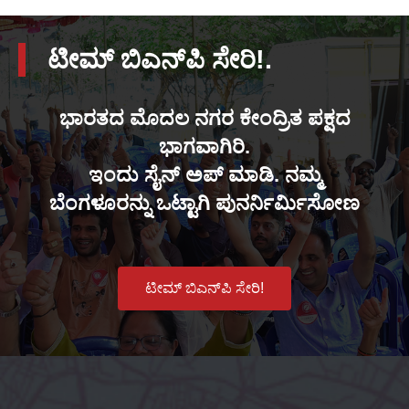
ಟೀಮ್ ಬಿಎನ್‌ಪಿ ಸೇರಿ!.
ಭಾರತದ ಮೊದಲ ನಗರ ಕೇಂದ್ರಿತ ಪಕ್ಷದ
ಭಾಗವಾಗಿರಿ.
ಇಂದು ಸೈನ್ ಅಪ್ ಮಾಡಿ. ನಮ್ಮ
ಬೆಂಗಳೂರನ್ನು ಒಟ್ಟಾಗಿ ಪುನರ್ನಿರ್ಮಿಸೋಣ
ಟೀಮ್ ಬಿಎನ್‌ಪಿ ಸೇರಿ!