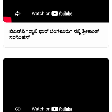
ಬಿಎನ್‌ಪಿ “ರ‍್ಯಾಲಿ ಫಾರ್ ಬೆಂಗಳೂರು” ನಲ್ಲಿ ಶ್ರೀಕಾಂತ್
ನರಸಿಂಹನ್