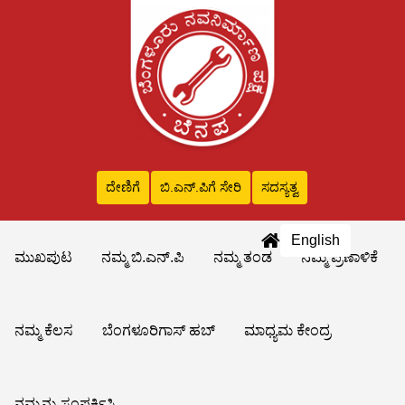
ದೇಣಿಗೆ
ಬಿ.ಎನ್‌.ಪಿಗೆ ಸೇರಿ
ಸದಸ್ಯತ್ವ
English
ಮುಖಪುಟ
ನಮ್ಮ ಬಿ.ಎನ್.ಪಿ
ನಮ್ಮ ತಂಡ
ನಮ್ಮ ಪ್ರಣಾಳಿಕೆ
ನಮ್ಮ ಕೆಲಸ
ಬೆಂಗಳೂರಿಗಾಸ್ ಹಬ್
ಮಾಧ್ಯಮ ಕೇಂದ್ರ
ನಮ್ಮನ್ನು ಸಂಪರ್ಕಿಸಿ