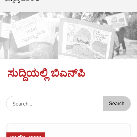
ಸುದ್ದಿಯಲ್ಲಿ ಬಿಎನ್‌ಪಿ
Search