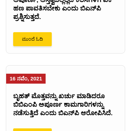
ಹಣ ಪಾವತಿಸಬೇಕು ಎಂದು ಬಿಎನ್‌ಪಿ
ಪ್ರಶ್ನಿಸುತ್ತದೆ.
ಮುಂದೆ ಓದಿ
16 ನವೆಂ, 2021
ಬೃಹತ್ ಮೊತ್ತವನ್ನು ಖರ್ಚು ಮಾಡಿದರೂ
ಬಿಬಿಎಂಪಿ ಅಪೂರ್ಣ ಕಾಮಗಾರಿಗಳನ್ನು
ನಡೆಸುತ್ತಿದೆ ಎಂದು ಬಿಎನ್‌ಪಿ ಆರೋಪಿಸಿದೆ.