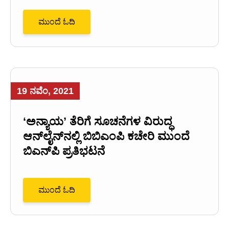
ಮುಂದೆ ಓದಿ
19 ನವೆಂ, 2021
‘ಅನ್ಯಾಯ’ ತೆರಿಗೆ ಸೂಚನೆಗಳ ವಿರುದ್ಧ
ಆನ್‌ಲೈನ್‌ನಲ್ಲಿ ಬಿಬಿಎಂಪಿ ಕಚೇರಿ ಮುಂದೆ
ಬಿಎನ್‌ಪಿ ಪ್ರತಿಭಟನೆ
ಮುಂದೆ ಓದಿ