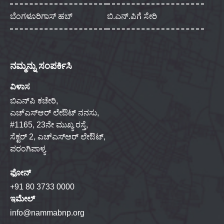
ಬೆಂಗಳೂರಿಗಾಸ್ ಹಬ್
ಬಿ.ಎನ್.ಪಿಗೆ ಸೇರಿ
ನಮ್ಮನ್ನು ಸಂಪರ್ಕಿಸಿ
ವಿಳಾಸ
ಬಿಎನ್‌ಪಿ ಕಚೇರಿ,
ಎಚ್‌ಎಸ್‌ಆರ್ ಲೇಔಟ್ ನನಸು,
#1165, 23ನೇ ಮುಖ್ಯ ರಸ್ತೆ,
ಸೆಕ್ಟರ್ 2, ಎಚ್‌ಎಸ್‌ಆರ್ ಲೇಔಟ್,
ಪರಂಗಿಪಾಳ್ಯ
ಫೋನ್
+91 80 3733 0000
ಇಮೇಲ್
info@nammabnp.org