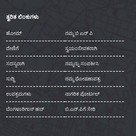
ತ್ವರಿತ ಲಿಂಕುಗಳು
ಹೋಮ್
ನಮ್ಮ ಬಿ ಏನ್ ಪಿ
ದೇಣಿಗೆ
ಸ್ವಯಂಸೇವಕರಾಗಿ
ಸದಸ್ಯರಾಗಿ
ನಮ್ಮನ್ನು ಸಂಪರ್ಕಿಸಿ
ಸುದ್ದಿ
ನಮ್ಮ ಘೋಷಣಾಪತ್ರ
ಉಪಕ್ರಮಗಳು
ನಾಗರಿಕ ಪೋರ್ಟಲ್
ಬೆಂಗಳೂರಿಗಾಸ್ ಹಬ್
ಬಿ.ಎನ್.ಪಿಗೆ ಸೇರಿ