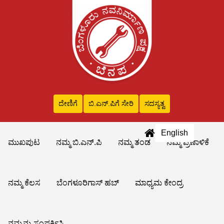
ದೇಣಿಗೆ
ಬಿ.ಎನ್‌.ಪಿಗೆ ಸೇರಿ
ಸದಸ್ಯತ್ವ
English
ಮುಖಪುಟ
ನಮ್ಮ ಬಿ.ಎನ್.ಪಿ
ನಮ್ಮ ತಂಡ
ನಮ್ಮ ಪ್ರಣಾಳಿಕೆ
ನಮ್ಮ ಕೆಲಸ
ಬೆಂಗಳೂರಿಗಾಸ್ ಹಬ್
ಮಾಧ್ಯಮ ಕೇಂದ್ರ
ನಮ್ಮನ್ನು ಸಂಪರ್ಕಿಸಿ