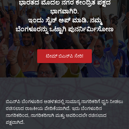
ಭಾರತದ ಮೊದಲ ನಗರ ಕೇಂದ್ರಿತ ಪಕ್ಷದ
ಭಾಗವಾಗಿರಿ.
ಇಂದು ಸೈನ್ ಅಪ್ ಮಾಡಿ. ನಮ್ಮ
ಬೆಂಗಳೂರನ್ನು ಒಟ್ಟಾಗಿ ಪುನರ್ನಿರ್ಮಿಸೋಣ
ಟೀಮ್ ಬಿಎನ್‌ಪಿ ಸೇರಿ!
ಬಿಎನ್‌ಪಿ ಬೆಂಗಳೂರಿನ ಆಡಳಿತದಲ್ಲಿ ಸಾಮಾನ್ಯ ನಾಗರಿಕರಿಗೆ ಧ್ವನಿ ನೀಡಲು
ರಚಿಸಲಾದ ರಾಜಕೀಯ ವೇದಿಕೆಯಾಗಿದೆ. ಇದು ಬೆಂಗಳೂರಿನ
ನಾಗರಿಕರಿಂದ, ನಾಗರಿಕರಿಗಾಗಿ ಮತ್ತು ಅವರಿಂದಲೇ ರಚಿಸಲಾದ
ಪಕ್ಷವಾಗಿದೆ.