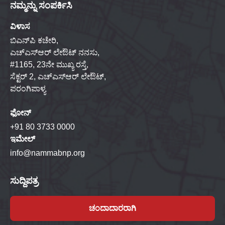
ನಮ್ಮನ್ನು ಸಂಪರ್ಕಿಸಿ
ವಿಳಾಸ
ಬಿಎನ್‌ಪಿ ಕಚೇರಿ,
ಎಚ್‌ಎಸ್‌ಆರ್ ಲೇಔಟ್ ನನಸು,
#1165, 23ನೇ ಮುಖ್ಯ ರಸ್ತೆ,
ಸೆಕ್ಟರ್ 2, ಎಚ್‌ಎಸ್‌ಆರ್ ಲೇಔಟ್,
ಪರಂಗಿಪಾಳ್ಯ
ಫೋನ್
+91 80 3733 0000
ಇಮೇಲ್
info@nammabnp.org
ಸುದ್ದಿಪತ್ರ
ಚಂದಾದಾರರಾಗಿ