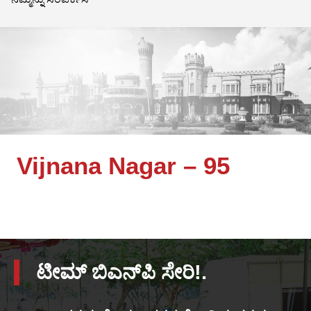
Vijnana Nagar – 95
ಟೀಮ್ ಬಿಎನ್‌ಪಿ ಸೇರಿ!.