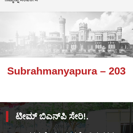
Subrahmanyapura – 203
ಟೀಮ್ ಬಿಎನ್‌ಪಿ ಸೇರಿ!.