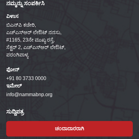
ನಮ್ಮನ್ನು ಸಂಪರ್ಕಿಸಿ
ವಿಳಾಸ
ಬಿಎನ್‌ಪಿ ಕಚೇರಿ,
ಎಚ್‌ಎಸ್‌ಆರ್ ಲೇಔಟ್ ನನಸು,
#1165, 23ನೇ ಮುಖ್ಯ ರಸ್ತೆ,
ಸೆಕ್ಟರ್ 2, ಎಚ್‌ಎಸ್‌ಆರ್ ಲೇಔಟ್,
ಪರಂಗಿಪಾಳ್ಯ
ಫೋನ್
+91 80 3733 0000
ಇಮೇಲ್
info@nammabnp.org
ಸುದ್ದಿಪತ್ರ
ಚಂದಾದಾರರಾಗಿ