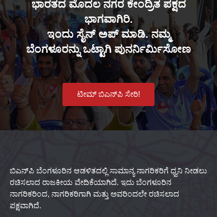
ಭಾರತದ ಮೊದಲ ನಗರ ಕೇಂದ್ರಿತ ಪಕ್ಷದ
ಭಾಗವಾಗಿರಿ.
ಇಂದು ಸೈನ್ ಅಪ್ ಮಾಡಿ. ನಮ್ಮ
ಬೆಂಗಳೂರನ್ನು ಒಟ್ಟಾಗಿ ಪುನರ್ನಿರ್ಮಿಸೋಣ
ಟೀಮ್ ಬಿಎನ್‌ಪಿ ಸೇರಿ!
ಬಿಎನ್‌ಪಿ ಬೆಂಗಳೂರಿನ ಆಡಳಿತದಲ್ಲಿ ಸಾಮಾನ್ಯ ನಾಗರಿಕರಿಗೆ ಧ್ವನಿ ನೀಡಲು
ರಚಿಸಲಾದ ರಾಜಕೀಯ ವೇದಿಕೆಯಾಗಿದೆ. ಇದು ಬೆಂಗಳೂರಿನ
ನಾಗರಿಕರಿಂದ, ನಾಗರಿಕರಿಗಾಗಿ ಮತ್ತು ಅವರಿಂದಲೇ ರಚಿಸಲಾದ
ಪಕ್ಷವಾಗಿದೆ.