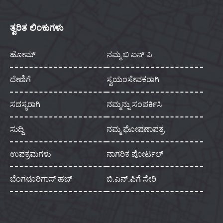
ತ್ವರಿತ ಲಿಂಕುಗಳು
ಹೋಮ್
ನಮ್ಮ ಬಿ ಏನ್ ಪಿ
ದೇಣಿಗೆ
ಸ್ವಯಂಸೇವಕರಾಗಿ
ಸದಸ್ಯರಾಗಿ
ನಮ್ಮನ್ನು ಸಂಪರ್ಕಿಸಿ
ಸುದ್ದಿ
ನಮ್ಮ ಘೋಷಣಾಪತ್ರ
ಉಪಕ್ರಮಗಳು
ನಾಗರಿಕ ಪೋರ್ಟಲ್
ಬೆಂಗಳೂರಿಗಾಸ್ ಹಬ್
ಬಿ.ಎನ್.ಪಿಗೆ ಸೇರಿ