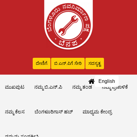
ದೇಣಿಗೆ
ಬಿ.ಎನ್‌.ಪಿಗೆ ಸೇರಿ
ಸದಸ್ಯತ್ವ
English
ಮುಖಪುಟ
ನಮ್ಮ ಬಿ.ಎನ್.ಪಿ
ನಮ್ಮ ತಂಡ
ನಮ್ಮ ಪ್ರಣಾಳಿಕೆ
ನಮ್ಮ ಕೆಲಸ
ಬೆಂಗಳೂರಿಗಾಸ್ ಹಬ್
ಮಾಧ್ಯಮ ಕೇಂದ್ರ
ನಮ್ಮನ್ನು ಸಂಪರ್ಕಿಸಿ