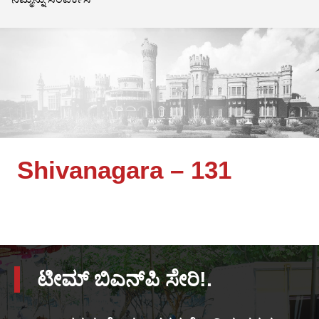
Shivanagara – 131
ಟೀಮ್ ಬಿಎನ್‌ಪಿ ಸೇರಿ!.