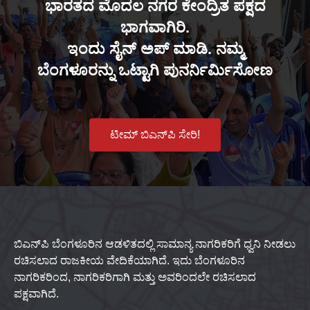
ಭಾರತದ ಮೊದಲ ನಗರ ಕೇಂದ್ರಿತ ಪಕ್ಷದ
ಭಾಗವಾಗಿರಿ.
ಇಂದು ಸೈನ್ ಅಪ್ ಮಾಡಿ. ನಮ್ಮ
ಬೆಂಗಳೂರನ್ನು ಒಟ್ಟಾಗಿ ಪುನರ್ನಿರ್ಮಿಸೋಣ
ಟೀಮ್ ಬಿಎನ್‌ಪಿ ಸೇರಿ!
ಬಿಎನ್‌ಪಿ ಬೆಂಗಳೂರಿನ ಆಡಳಿತದಲ್ಲಿ ಸಾಮಾನ್ಯ ನಾಗರಿಕರಿಗೆ ಧ್ವನಿ ನೀಡಲು
ರಚಿಸಲಾದ ರಾಜಕೀಯ ವೇದಿಕೆಯಾಗಿದೆ. ಇದು ಬೆಂಗಳೂರಿನ
ನಾಗರಿಕರಿಂದ, ನಾಗರಿಕರಿಗಾಗಿ ಮತ್ತು ಅವರಿಂದಲೇ ರಚಿಸಲಾದ
ಪಕ್ಷವಾಗಿದೆ.