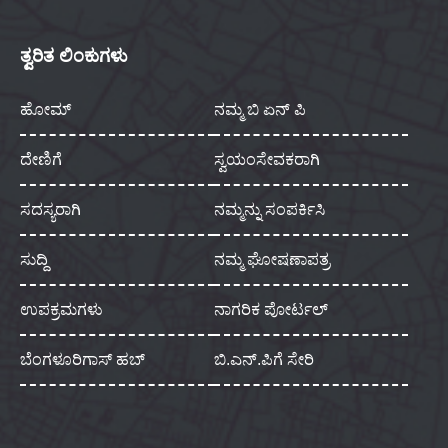
ತ್ವರಿತ ಲಿಂಕುಗಳು
ಹೋಮ್
ನಮ್ಮ ಬಿ ಏನ್ ಪಿ
ದೇಣಿಗೆ
ಸ್ವಯಂಸೇವಕರಾಗಿ
ಸದಸ್ಯರಾಗಿ
ನಮ್ಮನ್ನು ಸಂಪರ್ಕಿಸಿ
ಸುದ್ದಿ
ನಮ್ಮ ಘೋಷಣಾಪತ್ರ
ಉಪಕ್ರಮಗಳು
ನಾಗರಿಕ ಪೋರ್ಟಲ್
ಬೆಂಗಳೂರಿಗಾಸ್ ಹಬ್
ಬಿ.ಎನ್.ಪಿಗೆ ಸೇರಿ