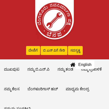
ದೇಣಿಗೆ
ಬಿ.ಎನ್‌.ಪಿಗೆ ಸೇರಿ
ಸದಸ್ಯತ್ವ
English
ಮುಖಪುಟ
ನಮ್ಮ ಬಿ.ಎನ್.ಪಿ
ನಮ್ಮ ತಂಡ
ನಮ್ಮ ಪ್ರಣಾಳಿಕೆ
ನಮ್ಮ ಕೆಲಸ
ಬೆಂಗಳೂರಿಗಾಸ್ ಹಬ್
ಮಾಧ್ಯಮ ಕೇಂದ್ರ
ನಮ್ಮನ್ನು ಸಂಪರ್ಕಿಸಿ