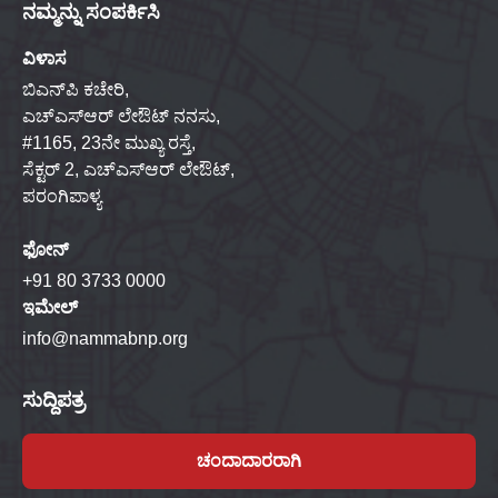
ನಮ್ಮನ್ನು ಸಂಪರ್ಕಿಸಿ
ವಿಳಾಸ
ಬಿಎನ್‌ಪಿ ಕಚೇರಿ,
ಎಚ್‌ಎಸ್‌ಆರ್ ಲೇಔಟ್ ನನಸು,
#1165, 23ನೇ ಮುಖ್ಯ ರಸ್ತೆ,
ಸೆಕ್ಟರ್ 2, ಎಚ್‌ಎಸ್‌ಆರ್ ಲೇಔಟ್,
ಪರಂಗಿಪಾಳ್ಯ
ಫೋನ್
+91 80 3733 0000
ಇಮೇಲ್
info@nammabnp.org
ಸುದ್ದಿಪತ್ರ
ಚಂದಾದಾರರಾಗಿ