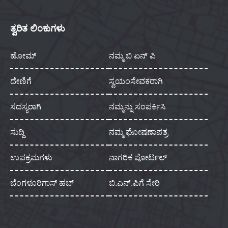
ತ್ವರಿತ ಲಿಂಕುಗಳು
ಹೋಮ್
ನಮ್ಮ ಬಿ ಏನ್ ಪಿ
ದೇಣಿಗೆ
ಸ್ವಯಂಸೇವಕರಾಗಿ
ಸದಸ್ಯರಾಗಿ
ನಮ್ಮನ್ನು ಸಂಪರ್ಕಿಸಿ
ಸುದ್ದಿ
ನಮ್ಮ ಘೋಷಣಾಪತ್ರ
ಉಪಕ್ರಮಗಳು
ನಾಗರಿಕ ಪೋರ್ಟಲ್
ಬೆಂಗಳೂರಿಗಾಸ್ ಹಬ್
ಬಿ.ಎನ್.ಪಿಗೆ ಸೇರಿ