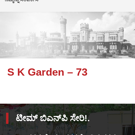
S K Garden – 73
ಟೀಮ್ ಬಿಎನ್‌ಪಿ ಸೇರಿ!.