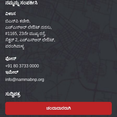
ನಮ್ಮನ್ನು ಸಂಪರ್ಕಿಸಿ
ವಿಳಾಸ
ಬಿಎನ್‌ಪಿ ಕಚೇರಿ,
ಎಚ್‌ಎಸ್‌ಆರ್ ಲೇಔಟ್ ನನಸು,
#1165, 23ನೇ ಮುಖ್ಯ ರಸ್ತೆ,
ಸೆಕ್ಟರ್ 2, ಎಚ್‌ಎಸ್‌ಆರ್ ಲೇಔಟ್,
ಪರಂಗಿಪಾಳ್ಯ
ಫೋನ್
+91 80 3733 0000
ಇಮೇಲ್
info@nammabnp.org
ಸುದ್ದಿಪತ್ರ
ಚಂದಾದಾರರಾಗಿ