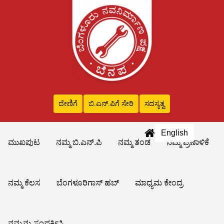
ದೇಣಿಗೆ
ಬಿ.ಎನ್‌.ಪಿಗೆ ಸೇರಿ
ಸದಸ್ಯತ್ವ
English
ಮುಖಪುಟ
ನಮ್ಮ ಬಿ.ಎನ್.ಪಿ
ನಮ್ಮ ತಂಡ
ನಮ್ಮ ಪ್ರಣಾಳಿಕೆ
ನಮ್ಮ ಕೆಲಸ
ಬೆಂಗಳೂರಿಗಾಸ್ ಹಬ್
ಮಾಧ್ಯಮ ಕೇಂದ್ರ
ನಮ್ಮನ್ನು ಸಂಪರ್ಕಿಸಿ