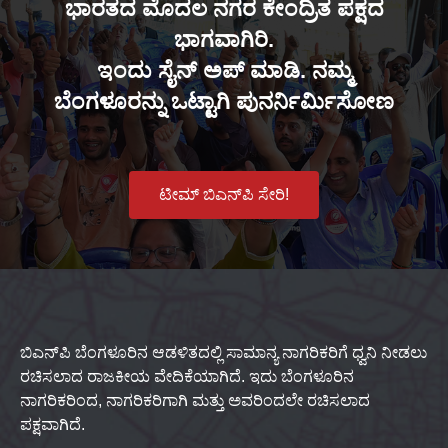
ಭಾರತದ ಮೊದಲ ನಗರ ಕೇಂದ್ರಿತ ಪಕ್ಷದ
ಭಾಗವಾಗಿರಿ.
ಇಂದು ಸೈನ್ ಅಪ್ ಮಾಡಿ. ನಮ್ಮ
ಬೆಂಗಳೂರನ್ನು ಒಟ್ಟಾಗಿ ಪುನರ್ನಿರ್ಮಿಸೋಣ
ಟೀಮ್ ಬಿಎನ್‌ಪಿ ಸೇರಿ!
ಬಿಎನ್‌ಪಿ ಬೆಂಗಳೂರಿನ ಆಡಳಿತದಲ್ಲಿ ಸಾಮಾನ್ಯ ನಾಗರಿಕರಿಗೆ ಧ್ವನಿ ನೀಡಲು
ರಚಿಸಲಾದ ರಾಜಕೀಯ ವೇದಿಕೆಯಾಗಿದೆ. ಇದು ಬೆಂಗಳೂರಿನ
ನಾಗರಿಕರಿಂದ, ನಾಗರಿಕರಿಗಾಗಿ ಮತ್ತು ಅವರಿಂದಲೇ ರಚಿಸಲಾದ
ಪಕ್ಷವಾಗಿದೆ.