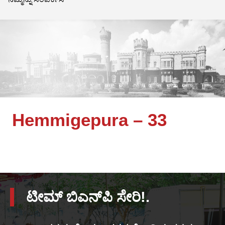
Hemmigepura – 33
ಟೀಮ್ ಬಿಎನ್‌ಪಿ ಸೇರಿ!.