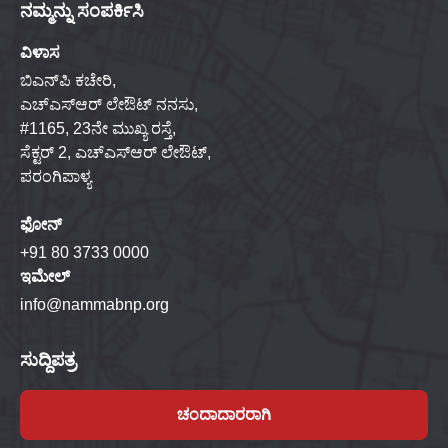
ನಮ್ಮನ್ನು ಸಂಪರ್ಕಿಸಿ
ವಿಳಾಸ
ಬಿಎನ್‌ಪಿ ಕಚೇರಿ,
ಎಚ್‌ಎಸ್‌ಆರ್ ಲೇಔಟ್ ನನಸು,
#1165, 23ನೇ ಮುಖ್ಯ ರಸ್ತೆ,
ಸೆಕ್ಟರ್ 2, ಎಚ್‌ಎಸ್‌ಆರ್ ಲೇಔಟ್,
ಪರಂಗಿಪಾಳ್ಯ
ಫೋನ್
+91 80 3733 0000
ಇಮೇಲ್
info@nammabnp.org
ಸುದ್ದಿಪತ್ರ
ಚಂದಾದಾರರಾಗಿ