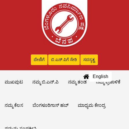
ದೇಣಿಗೆ
ಬಿ.ಎನ್‌.ಪಿಗೆ ಸೇರಿ
ಸದಸ್ಯತ್ವ
English
ಮುಖಪುಟ
ನಮ್ಮ ಬಿ.ಎನ್.ಪಿ
ನಮ್ಮ ತಂಡ
ನಮ್ಮ ಪ್ರಣಾಳಿಕೆ
ನಮ್ಮ ಕೆಲಸ
ಬೆಂಗಳೂರಿಗಾಸ್ ಹಬ್
ಮಾಧ್ಯಮ ಕೇಂದ್ರ
ನಮ್ಮನ್ನು ಸಂಪರ್ಕಿಸಿ