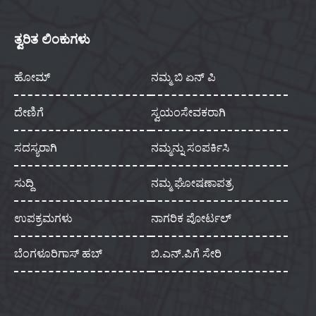
ತ್ವರಿತ ಲಿಂಕುಗಳು
ಹೋಮ್
ನಮ್ಮ ಬಿ ಏನ್ ಪಿ
ದೇಣಿಗೆ
ಸ್ವಯಂಸೇವಕರಾಗಿ
ಸದಸ್ಯರಾಗಿ
ನಮ್ಮನ್ನು ಸಂಪರ್ಕಿಸಿ
ಸುದ್ದಿ
ನಮ್ಮ ಘೋಷಣಾಪತ್ರ
ಉಪಕ್ರಮಗಳು
ನಾಗರಿಕ ಪೋರ್ಟಲ್
ಬೆಂಗಳೂರಿಗಾಸ್ ಹಬ್
ಬಿ.ಎನ್.ಪಿಗೆ ಸೇರಿ