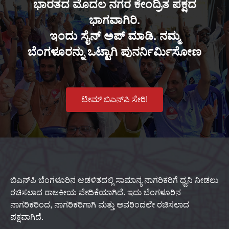
ಭಾರತದ ಮೊದಲ ನಗರ ಕೇಂದ್ರಿತ ಪಕ್ಷದ
ಭಾಗವಾಗಿರಿ.
ಇಂದು ಸೈನ್ ಅಪ್ ಮಾಡಿ. ನಮ್ಮ
ಬೆಂಗಳೂರನ್ನು ಒಟ್ಟಾಗಿ ಪುನರ್ನಿರ್ಮಿಸೋಣ
ಟೀಮ್ ಬಿಎನ್‌ಪಿ ಸೇರಿ!
ಬಿಎನ್‌ಪಿ ಬೆಂಗಳೂರಿನ ಆಡಳಿತದಲ್ಲಿ ಸಾಮಾನ್ಯ ನಾಗರಿಕರಿಗೆ ಧ್ವನಿ ನೀಡಲು
ರಚಿಸಲಾದ ರಾಜಕೀಯ ವೇದಿಕೆಯಾಗಿದೆ. ಇದು ಬೆಂಗಳೂರಿನ
ನಾಗರಿಕರಿಂದ, ನಾಗರಿಕರಿಗಾಗಿ ಮತ್ತು ಅವರಿಂದಲೇ ರಚಿಸಲಾದ
ಪಕ್ಷವಾಗಿದೆ.