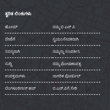
ತ್ವರಿತ ಲಿಂಕುಗಳು
ಹೋಮ್
ನಮ್ಮ ಬಿ ಏನ್ ಪಿ
ದೇಣಿಗೆ
ಸ್ವಯಂಸೇವಕರಾಗಿ
ಸದಸ್ಯರಾಗಿ
ನಮ್ಮನ್ನು ಸಂಪರ್ಕಿಸಿ
ಸುದ್ದಿ
ನಮ್ಮ ಘೋಷಣಾಪತ್ರ
ಉಪಕ್ರಮಗಳು
ನಾಗರಿಕ ಪೋರ್ಟಲ್
ಬೆಂಗಳೂರಿಗಾಸ್ ಹಬ್
ಬಿ.ಎನ್.ಪಿಗೆ ಸೇರಿ