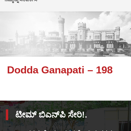
Dodda Ganapati – 198
ಟೀಮ್ ಬಿಎನ್‌ಪಿ ಸೇರಿ!.