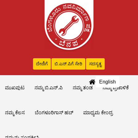
ದೇಣಿಗೆ
ಬಿ.ಎನ್‌.ಪಿಗೆ ಸೇರಿ
ಸದಸ್ಯತ್ವ
English
ಮುಖಪುಟ
ನಮ್ಮ ಬಿ.ಎನ್.ಪಿ
ನಮ್ಮ ತಂಡ
ನಮ್ಮ ಪ್ರಣಾಳಿಕೆ
ನಮ್ಮ ಕೆಲಸ
ಬೆಂಗಳೂರಿಗಾಸ್ ಹಬ್
ಮಾಧ್ಯಮ ಕೇಂದ್ರ
ನಮ್ಮನ್ನು ಸಂಪರ್ಕಿಸಿ