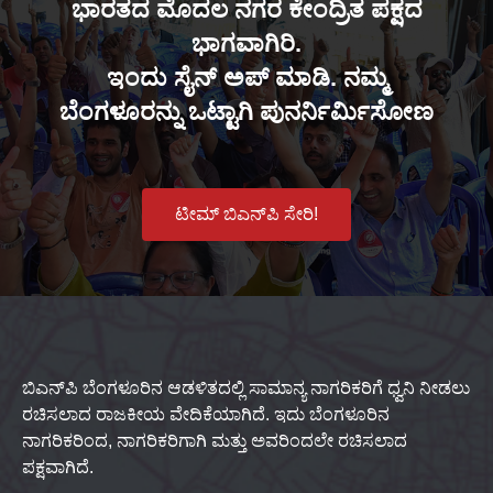
ಭಾರತದ ಮೊದಲ ನಗರ ಕೇಂದ್ರಿತ ಪಕ್ಷದ
ಭಾಗವಾಗಿರಿ.
ಇಂದು ಸೈನ್ ಅಪ್ ಮಾಡಿ. ನಮ್ಮ
ಬೆಂಗಳೂರನ್ನು ಒಟ್ಟಾಗಿ ಪುನರ್ನಿರ್ಮಿಸೋಣ
ಟೀಮ್ ಬಿಎನ್‌ಪಿ ಸೇರಿ!
ಬಿಎನ್‌ಪಿ ಬೆಂಗಳೂರಿನ ಆಡಳಿತದಲ್ಲಿ ಸಾಮಾನ್ಯ ನಾಗರಿಕರಿಗೆ ಧ್ವನಿ ನೀಡಲು
ರಚಿಸಲಾದ ರಾಜಕೀಯ ವೇದಿಕೆಯಾಗಿದೆ. ಇದು ಬೆಂಗಳೂರಿನ
ನಾಗರಿಕರಿಂದ, ನಾಗರಿಕರಿಗಾಗಿ ಮತ್ತು ಅವರಿಂದಲೇ ರಚಿಸಲಾದ
ಪಕ್ಷವಾಗಿದೆ.