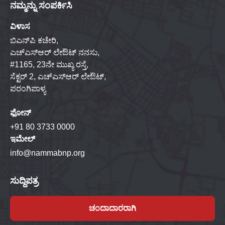
ನಮ್ಮನ್ನು ಸಂಪರ್ಕಿಸಿ
ವಿಳಾಸ
ಬಿಎನ್‌ಪಿ ಕಚೇರಿ,
ಎಚ್‌ಎಸ್‌ಆರ್ ಲೇಔಟ್ ನನಸು,
#1165, 23ನೇ ಮುಖ್ಯ ರಸ್ತೆ,
ಸೆಕ್ಟರ್ 2, ಎಚ್‌ಎಸ್‌ಆರ್ ಲೇಔಟ್,
ಪರಂಗಿಪಾಳ್ಯ
ಫೋನ್
+91 80 3733 0000
ಇಮೇಲ್
info@nammabnp.org
ಸುದ್ದಿಪತ್ರ
ಚಂದಾದಾರರಾಗಿ