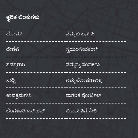
ತ್ವರಿತ ಲಿಂಕುಗಳು
ಹೋಮ್
ನಮ್ಮ ಬಿ ಏನ್ ಪಿ
ದೇಣಿಗೆ
ಸ್ವಯಂಸೇವಕರಾಗಿ
ಸದಸ್ಯರಾಗಿ
ನಮ್ಮನ್ನು ಸಂಪರ್ಕಿಸಿ
ಸುದ್ದಿ
ನಮ್ಮ ಘೋಷಣಾಪತ್ರ
ಉಪಕ್ರಮಗಳು
ನಾಗರಿಕ ಪೋರ್ಟಲ್
ಬೆಂಗಳೂರಿಗಾಸ್ ಹಬ್
ಬಿ.ಎನ್.ಪಿಗೆ ಸೇರಿ