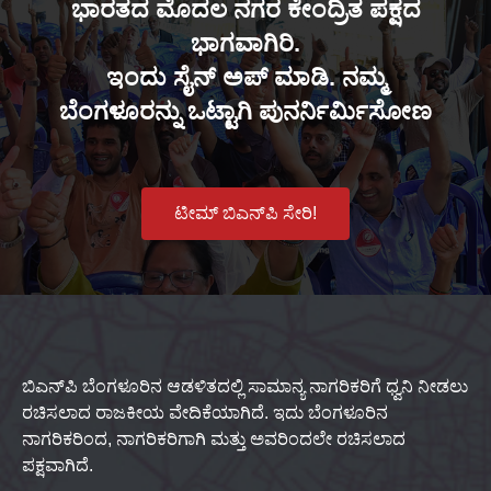
ಭಾರತದ ಮೊದಲ ನಗರ ಕೇಂದ್ರಿತ ಪಕ್ಷದ
ಭಾಗವಾಗಿರಿ.
ಇಂದು ಸೈನ್ ಅಪ್ ಮಾಡಿ. ನಮ್ಮ
ಬೆಂಗಳೂರನ್ನು ಒಟ್ಟಾಗಿ ಪುನರ್ನಿರ್ಮಿಸೋಣ
ಟೀಮ್ ಬಿಎನ್‌ಪಿ ಸೇರಿ!
ಬಿಎನ್‌ಪಿ ಬೆಂಗಳೂರಿನ ಆಡಳಿತದಲ್ಲಿ ಸಾಮಾನ್ಯ ನಾಗರಿಕರಿಗೆ ಧ್ವನಿ ನೀಡಲು
ರಚಿಸಲಾದ ರಾಜಕೀಯ ವೇದಿಕೆಯಾಗಿದೆ. ಇದು ಬೆಂಗಳೂರಿನ
ನಾಗರಿಕರಿಂದ, ನಾಗರಿಕರಿಗಾಗಿ ಮತ್ತು ಅವರಿಂದಲೇ ರಚಿಸಲಾದ
ಪಕ್ಷವಾಗಿದೆ.