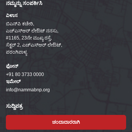
ನಮ್ಮನ್ನು ಸಂಪರ್ಕಿಸಿ
ವಿಳಾಸ
ಬಿಎನ್‌ಪಿ ಕಚೇರಿ,
ಎಚ್‌ಎಸ್‌ಆರ್ ಲೇಔಟ್ ನನಸು,
#1165, 23ನೇ ಮುಖ್ಯ ರಸ್ತೆ,
ಸೆಕ್ಟರ್ 2, ಎಚ್‌ಎಸ್‌ಆರ್ ಲೇಔಟ್,
ಪರಂಗಿಪಾಳ್ಯ
ಫೋನ್
+91 80 3733 0000
ಇಮೇಲ್
info@nammabnp.org
ಸುದ್ದಿಪತ್ರ
ಚಂದಾದಾರರಾಗಿ