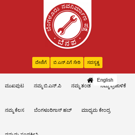
ದೇಣಿಗೆ
ಬಿ.ಎನ್‌.ಪಿಗೆ ಸೇರಿ
ಸದಸ್ಯತ್ವ
English
ಮುಖಪುಟ
ನಮ್ಮ ಬಿ.ಎನ್.ಪಿ
ನಮ್ಮ ತಂಡ
ನಮ್ಮ ಪ್ರಣಾಳಿಕೆ
ನಮ್ಮ ಕೆಲಸ
ಬೆಂಗಳೂರಿಗಾಸ್ ಹಬ್
ಮಾಧ್ಯಮ ಕೇಂದ್ರ
ನಮ್ಮನ್ನು ಸಂಪರ್ಕಿಸಿ