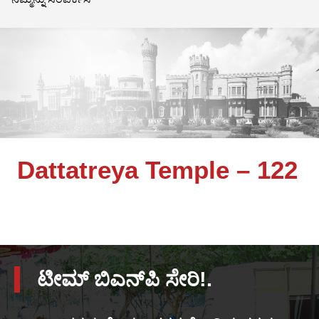
Dattatreya Temple – 122
ಟೀಮ್ ಬಿಎನ್‌ಪಿ ಸೇರಿ!.