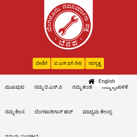
ದೇಣಿಗೆ
ಬಿ.ಎನ್‌.ಪಿಗೆ ಸೇರಿ
ಸದಸ್ಯತ್ವ
English
ಮುಖಪುಟ
ನಮ್ಮ ಬಿ.ಎನ್.ಪಿ
ನಮ್ಮ ತಂಡ
ನಮ್ಮ ಪ್ರಣಾಳಿಕೆ
ನಮ್ಮ ಕೆಲಸ
ಬೆಂಗಳೂರಿಗಾಸ್ ಹಬ್
ಮಾಧ್ಯಮ ಕೇಂದ್ರ
ನಮ್ಮನ್ನು ಸಂಪರ್ಕಿಸಿ