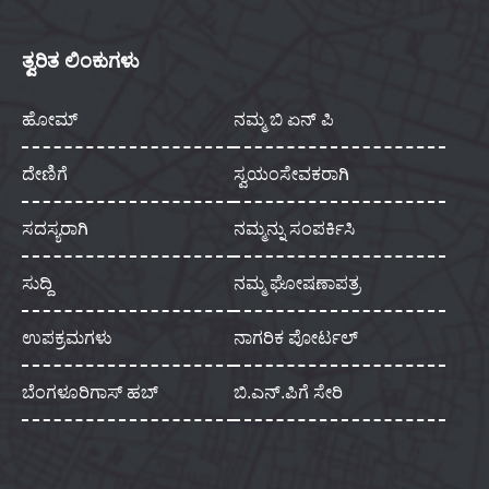
ತ್ವರಿತ ಲಿಂಕುಗಳು
ಹೋಮ್
ನಮ್ಮ ಬಿ ಏನ್ ಪಿ
ದೇಣಿಗೆ
ಸ್ವಯಂಸೇವಕರಾಗಿ
ಸದಸ್ಯರಾಗಿ
ನಮ್ಮನ್ನು ಸಂಪರ್ಕಿಸಿ
ಸುದ್ದಿ
ನಮ್ಮ ಘೋಷಣಾಪತ್ರ
ಉಪಕ್ರಮಗಳು
ನಾಗರಿಕ ಪೋರ್ಟಲ್
ಬೆಂಗಳೂರಿಗಾಸ್ ಹಬ್
ಬಿ.ಎನ್.ಪಿಗೆ ಸೇರಿ