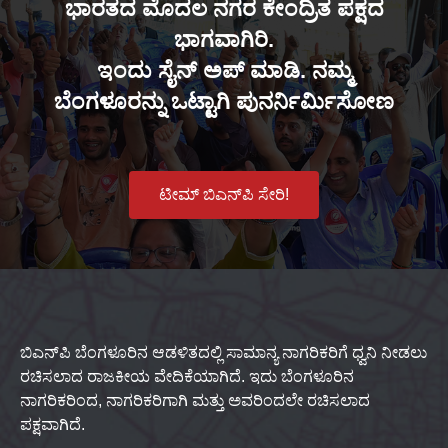
ಭಾರತದ ಮೊದಲ ನಗರ ಕೇಂದ್ರಿತ ಪಕ್ಷದ
ಭಾಗವಾಗಿರಿ.
ಇಂದು ಸೈನ್ ಅಪ್ ಮಾಡಿ. ನಮ್ಮ
ಬೆಂಗಳೂರನ್ನು ಒಟ್ಟಾಗಿ ಪುನರ್ನಿರ್ಮಿಸೋಣ
ಟೀಮ್ ಬಿಎನ್‌ಪಿ ಸೇರಿ!
ಬಿಎನ್‌ಪಿ ಬೆಂಗಳೂರಿನ ಆಡಳಿತದಲ್ಲಿ ಸಾಮಾನ್ಯ ನಾಗರಿಕರಿಗೆ ಧ್ವನಿ ನೀಡಲು
ರಚಿಸಲಾದ ರಾಜಕೀಯ ವೇದಿಕೆಯಾಗಿದೆ. ಇದು ಬೆಂಗಳೂರಿನ
ನಾಗರಿಕರಿಂದ, ನಾಗರಿಕರಿಗಾಗಿ ಮತ್ತು ಅವರಿಂದಲೇ ರಚಿಸಲಾದ
ಪಕ್ಷವಾಗಿದೆ.