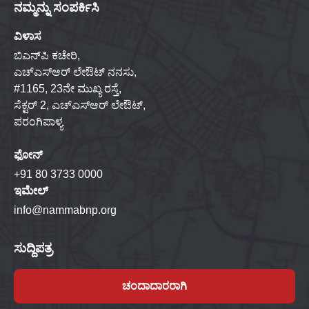
ನಮ್ಮನ್ನು ಸಂಪರ್ಕಿಸಿ
ವಿಳಾಸ
ಬಿಎನ್‌ಪಿ ಕಚೇರಿ,
ಎಚ್‌ಎಸ್‌ಆರ್ ಲೇಔಟ್ ನನಸು,
#1165, 23ನೇ ಮುಖ್ಯ ರಸ್ತೆ,
ಸೆಕ್ಟರ್ 2, ಎಚ್‌ಎಸ್‌ಆರ್ ಲೇಔಟ್,
ಪರಂಗಿಪಾಳ್ಯ
ಫೋನ್
+91 80 3733 0000
ಇಮೇಲ್
info@nammabnp.org
ಸುದ್ದಿಪತ್ರ
ಚಂದಾದಾರರಾಗಿ