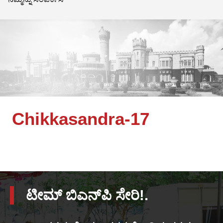
Chikkasandra-17
ಟೀಮ್ ಬಿಎನ್‌ಪಿ ಸೇರಿ!.