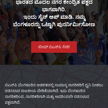
ಭಾರತದ ಮೊದಲ ನಗರ ಕೇಂದ್ರಿತ ಪಕ್ಷದ
ಭಾಗವಾಗಿರಿ.
ಇಂದು ಸೈನ್ ಅಪ್ ಮಾಡಿ. ನಮ್ಮ
ಬೆಂಗಳೂರನ್ನು ಒಟ್ಟಾಗಿ ಪುನರ್ನಿರ್ಮಿಸೋಣ
ಟೀಮ್ ಬಿಎನ್‌ಪಿ ಸೇರಿ!
ಬಿಎನ್‌ಪಿ ಬೆಂಗಳೂರಿನ ಆಡಳಿತದಲ್ಲಿ ಸಾಮಾನ್ಯ ನಾಗರಿಕರಿಗೆ ಧ್ವನಿ ನೀಡಲು
ರಚಿಸಲಾದ ರಾಜಕೀಯ ವೇದಿಕೆಯಾಗಿದೆ. ಇದು ಬೆಂಗಳೂರಿನ
ನಾಗರಿಕರಿಂದ, ನಾಗರಿಕರಿಗಾಗಿ ಮತ್ತು ಅವರಿಂದಲೇ ರಚಿಸಲಾದ
ಪಕ್ಷವಾಗಿದೆ.