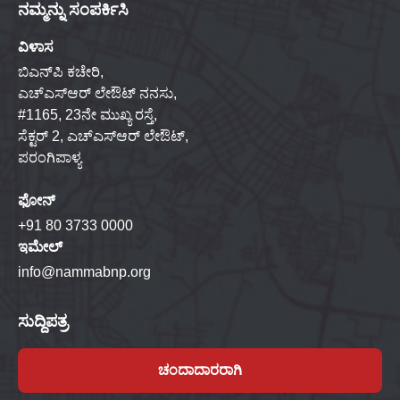
ನಮ್ಮನ್ನು ಸಂಪರ್ಕಿಸಿ
ವಿಳಾಸ
ಬಿಎನ್‌ಪಿ ಕಚೇರಿ,
ಎಚ್‌ಎಸ್‌ಆರ್ ಲೇಔಟ್ ನನಸು,
#1165, 23ನೇ ಮುಖ್ಯ ರಸ್ತೆ,
ಸೆಕ್ಟರ್ 2, ಎಚ್‌ಎಸ್‌ಆರ್ ಲೇಔಟ್,
ಪರಂಗಿಪಾಳ್ಯ
ಫೋನ್
+91 80 3733 0000
ಇಮೇಲ್
info@nammabnp.org
ಸುದ್ದಿಪತ್ರ
ಚಂದಾದಾರರಾಗಿ