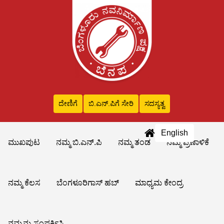
ದೇಣಿಗೆ
ಬಿ.ಎನ್‌.ಪಿಗೆ ಸೇರಿ
ಸದಸ್ಯತ್ವ
English
ಮುಖಪುಟ
ನಮ್ಮ ಬಿ.ಎನ್.ಪಿ
ನಮ್ಮ ತಂಡ
ನಮ್ಮ ಪ್ರಣಾಳಿಕೆ
ನಮ್ಮ ಕೆಲಸ
ಬೆಂಗಳೂರಿಗಾಸ್ ಹಬ್
ಮಾಧ್ಯಮ ಕೇಂದ್ರ
ನಮ್ಮನ್ನು ಸಂಪರ್ಕಿಸಿ