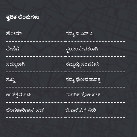
ತ್ವರಿತ ಲಿಂಕುಗಳು
ಹೋಮ್
ನಮ್ಮ ಬಿ ಏನ್ ಪಿ
ದೇಣಿಗೆ
ಸ್ವಯಂಸೇವಕರಾಗಿ
ಸದಸ್ಯರಾಗಿ
ನಮ್ಮನ್ನು ಸಂಪರ್ಕಿಸಿ
ಸುದ್ದಿ
ನಮ್ಮ ಘೋಷಣಾಪತ್ರ
ಉಪಕ್ರಮಗಳು
ನಾಗರಿಕ ಪೋರ್ಟಲ್
ಬೆಂಗಳೂರಿಗಾಸ್ ಹಬ್
ಬಿ.ಎನ್.ಪಿಗೆ ಸೇರಿ