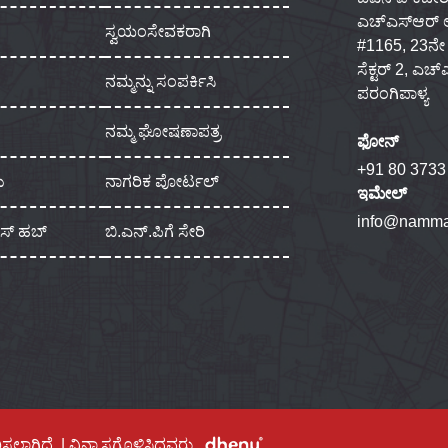
ಎಚ್‌ಎಸ್‌ಆರ್
ಸ್ವಯಂಸೇವಕರಾಗಿ
#1165, 23ನೇ ಮು
ಸೆಕ್ಟರ್ 2, ಎಚ
ನಮ್ಮನ್ನು ಸಂಪರ್ಕಿಸಿ
ಪರಂಗಿಪಾಳ್ಯ
ನಮ್ಮ ಘೋಷಣಾಪತ್ರ
ಫೋನ್
+91 80 3733
ು
ನಾಗರಿಕ ಪೋರ್ಟಲ್
ಇಮೇಲ್
info@namma
ಾಸ್ ಹಬ್
ಬಿ.ಎನ್.ಪಿಗೆ ಸೇರಿ
ಿಸಲಾಗಿದೆ. | ವಿನ್ಯಾಸಗೊಳಿಸಿದವರು