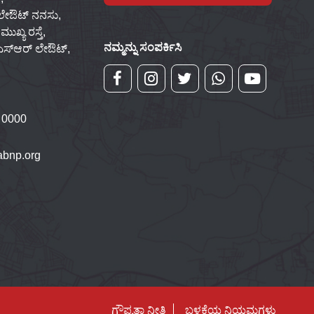
 ಲೇಔಟ್ ನನಸು,
ಖ್ಯ ರಸ್ತೆ,
ನಮ್ಮನ್ನು ಸಂಪರ್ಕಿಸಿ
್‌ಎಸ್‌ಆರ್ ಲೇಔಟ್,
 0000
bnp.org
ಗೌಪ್ಯತಾ ನೀತಿ
ಬಳಕೆಯ ನಿಯಮಗಳು