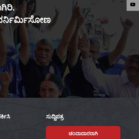
ಿರಿ.
ುನರ್ನಿರ್ಮಿಸೋಣ
್ಕಿಸಿ
ಸುದ್ದಿಪತ್ರ
ಚಂದಾದಾರರಾಗಿ
,