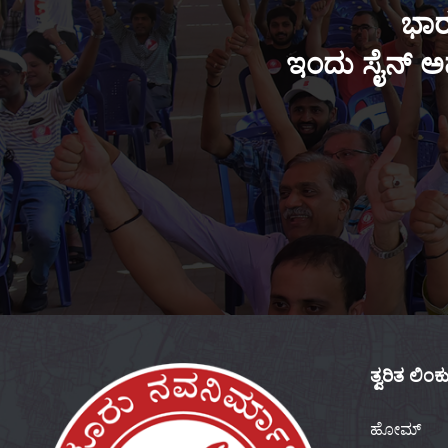
ಭಾರ
ಇಂದು ಸೈನ್ ಅಪ
ತ್ವರಿತ ಲಿಂ
ಹೋಮ್