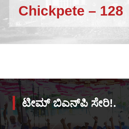
Chickpete – 128
ಟೀಮ್ ಬಿಎನ್‌ಪಿ ಸೇರಿ!.