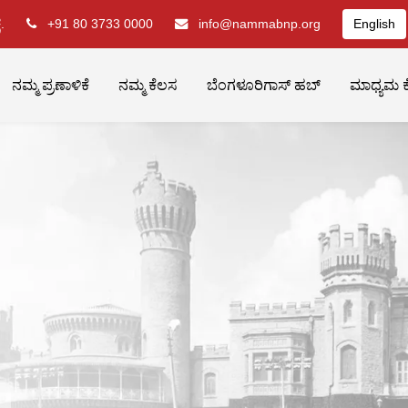
.
+91 80 3733 0000
info@nammabnp.org
English
ನಮ್ಮ ಪ್ರಣಾಳಿಕೆ
ನಮ್ಮ ಕೆಲಸ
ಬೆಂಗಳೂರಿಗಾಸ್ ಹಬ್
ಮಾಧ್ಯಮ ಕ