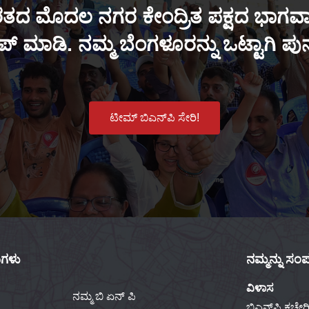
ತದ ಮೊದಲ ನಗರ ಕೇಂದ್ರಿತ ಪಕ್ಷದ ಭಾಗವಾಗ
್ ಮಾಡಿ. ನಮ್ಮ ಬೆಂಗಳೂರನ್ನು ಒಟ್ಟಾಗಿ ಪ
ಟೀಮ್ ಬಿಎನ್‌ಪಿ ಸೇರಿ!
ಕುಗಳು
ನಮ್ಮನ್ನು ಸಂಪರ
ವಿಳಾಸ
ನಮ್ಮ ಬಿ ಏನ್ ಪಿ
ಬಿಎನ್‌ಪಿ ಕಚೇರಿ