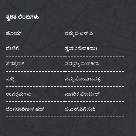
ತ್ವರಿತ ಲಿಂಕುಗಳು
ಹೋಮ್
ನಮ್ಮ ಬಿ ಏನ್ ಪಿ
ದೇಣಿಗೆ
ಸ್ವಯಂಸೇವಕರಾಗಿ
ಸದಸ್ಯರಾಗಿ
ನಮ್ಮನ್ನು ಸಂಪರ್ಕಿಸಿ
ಸುದ್ದಿ
ನಮ್ಮ ಘೋಷಣಾಪತ್ರ
ಉಪಕ್ರಮಗಳು
ನಾಗರಿಕ ಪೋರ್ಟಲ್
ಬೆಂಗಳೂರಿಗಾಸ್ ಹಬ್
ಬಿ.ಎನ್.ಪಿಗೆ ಸೇರಿ