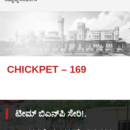
CHICKPET – 169
ಟೀಮ್ ಬಿಎನ್‌ಪಿ ಸೇರಿ!.