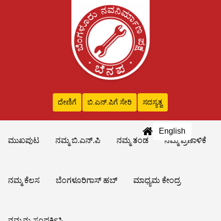
ದೇಣಿಗೆ
ಬಿ.ಎನ್‌.ಪಿಗೆ ಸೇರಿ
ಸದಸ್ಯತ್ವ
English
ಮುಖಪುಟ
ನಮ್ಮ ಬಿ.ಎನ್.ಪಿ
ನಮ್ಮ ತಂಡ
ನಮ್ಮ ಪ್ರಣಾಳಿಕೆ
ನಮ್ಮ ಕೆಲಸ
ಬೆಂಗಳೂರಿಗಾಸ್ ಹಬ್
ಮಾಧ್ಯಮ ಕೇಂದ್ರ
ನಮ್ಮನ್ನು ಸಂಪರ್ಕಿಸಿ