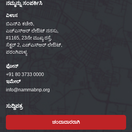
ನಮ್ಮನ್ನು ಸಂಪರ್ಕಿಸಿ
ವಿಳಾಸ
ಬಿಎನ್‌ಪಿ ಕಚೇರಿ,
ಎಚ್‌ಎಸ್‌ಆರ್ ಲೇಔಟ್ ನನಸು,
#1165, 23ನೇ ಮುಖ್ಯ ರಸ್ತೆ,
ಸೆಕ್ಟರ್ 2, ಎಚ್‌ಎಸ್‌ಆರ್ ಲೇಔಟ್,
ಪರಂಗಿಪಾಳ್ಯ
ಫೋನ್
+91 80 3733 0000
ಇಮೇಲ್
info@nammabnp.org
ಸುದ್ದಿಪತ್ರ
ಚಂದಾದಾರರಾಗಿ