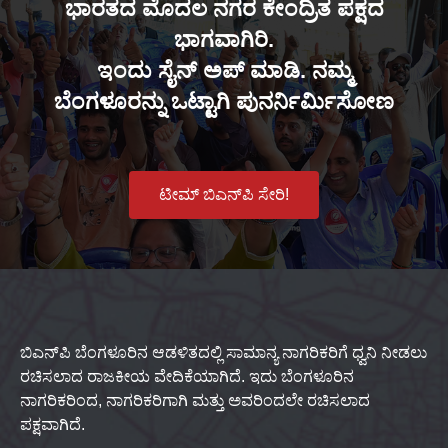
ಭಾರತದ ಮೊದಲ ನಗರ ಕೇಂದ್ರಿತ ಪಕ್ಷದ
ಭಾಗವಾಗಿರಿ.
ಇಂದು ಸೈನ್ ಅಪ್ ಮಾಡಿ. ನಮ್ಮ
ಬೆಂಗಳೂರನ್ನು ಒಟ್ಟಾಗಿ ಪುನರ್ನಿರ್ಮಿಸೋಣ
ಟೀಮ್ ಬಿಎನ್‌ಪಿ ಸೇರಿ!
ಬಿಎನ್‌ಪಿ ಬೆಂಗಳೂರಿನ ಆಡಳಿತದಲ್ಲಿ ಸಾಮಾನ್ಯ ನಾಗರಿಕರಿಗೆ ಧ್ವನಿ ನೀಡಲು
ರಚಿಸಲಾದ ರಾಜಕೀಯ ವೇದಿಕೆಯಾಗಿದೆ. ಇದು ಬೆಂಗಳೂರಿನ
ನಾಗರಿಕರಿಂದ, ನಾಗರಿಕರಿಗಾಗಿ ಮತ್ತು ಅವರಿಂದಲೇ ರಚಿಸಲಾದ
ಪಕ್ಷವಾಗಿದೆ.