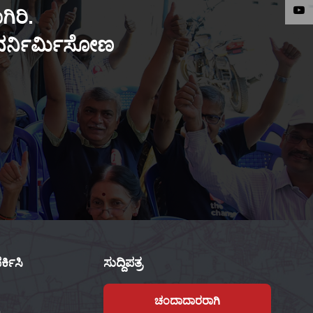
ಿರಿ.
ುನರ್ನಿರ್ಮಿಸೋಣ
್ಕಿಸಿ
ಸುದ್ದಿಪತ್ರ
ಚಂದಾದಾರರಾಗಿ
,