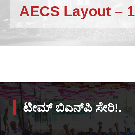
AECS Layout – 
ಟೀಮ್ ಬಿಎನ್‌ಪಿ ಸೇರಿ!.