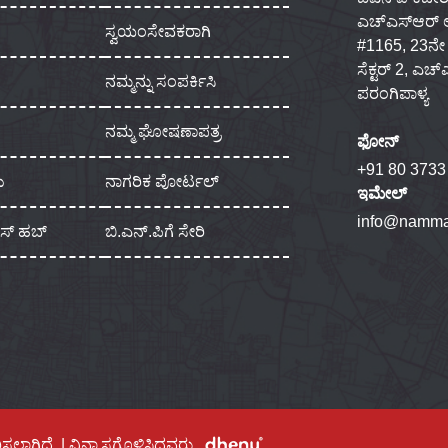
ಎಚ್‌ಎಸ್‌ಆರ್
ಸ್ವಯಂಸೇವಕರಾಗಿ
#1165, 23ನೇ ಮು
ಸೆಕ್ಟರ್ 2, ಎಚ
ನಮ್ಮನ್ನು ಸಂಪರ್ಕಿಸಿ
ಪರಂಗಿಪಾಳ್ಯ
ನಮ್ಮ ಘೋಷಣಾಪತ್ರ
ಫೋನ್
+91 80 3733
ು
ನಾಗರಿಕ ಪೋರ್ಟಲ್
ಇಮೇಲ್
info@namma
ಾಸ್ ಹಬ್
ಬಿ.ಎನ್.ಪಿಗೆ ಸೇರಿ
ಿಸಲಾಗಿದೆ. | ವಿನ್ಯಾಸಗೊಳಿಸಿದವರು