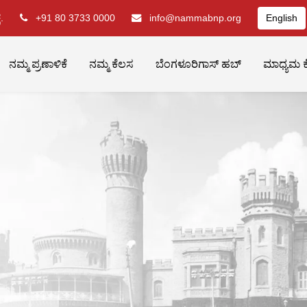
.
+91 80 3733 0000
info@nammabnp.org
English
ನಮ್ಮ ಪ್ರಣಾಳಿಕೆ
ನಮ್ಮ ಕೆಲಸ
ಬೆಂಗಳೂರಿಗಾಸ್ ಹಬ್
ಮಾಧ್ಯಮ ಕ