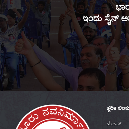
ಭಾರ
ಇಂದು ಸೈನ್ ಅಪ
ತ್ವರಿತ ಲಿಂ
ಹೋಮ್