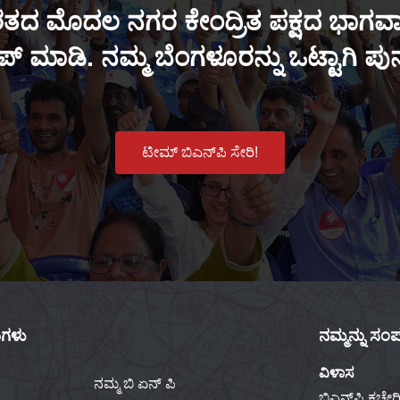
ತದ ಮೊದಲ ನಗರ ಕೇಂದ್ರಿತ ಪಕ್ಷದ ಭಾಗವಾಗ
್ ಮಾಡಿ. ನಮ್ಮ ಬೆಂಗಳೂರನ್ನು ಒಟ್ಟಾಗಿ ಪ
ಟೀಮ್ ಬಿಎನ್‌ಪಿ ಸೇರಿ!
ಕುಗಳು
ನಮ್ಮನ್ನು ಸಂಪರ
ವಿಳಾಸ
ನಮ್ಮ ಬಿ ಏನ್ ಪಿ
ಬಿಎನ್‌ಪಿ ಕಚೇರಿ