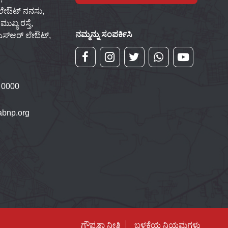
 ಲೇಔಟ್ ನನಸು,
ಖ್ಯ ರಸ್ತೆ,
ನಮ್ಮನ್ನು ಸಂಪರ್ಕಿಸಿ
್‌ಎಸ್‌ಆರ್ ಲೇಔಟ್,
 0000
bnp.org
ಗೌಪ್ಯತಾ ನೀತಿ
ಬಳಕೆಯ ನಿಯಮಗಳು