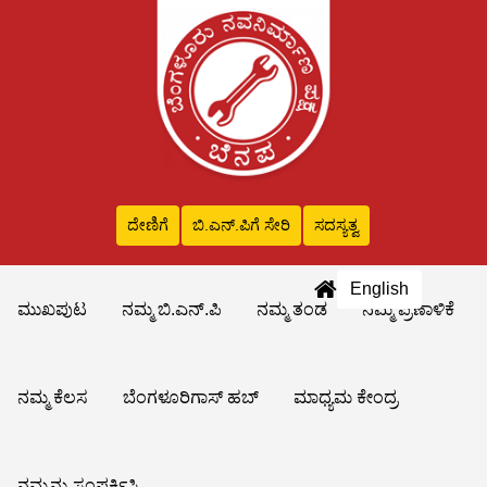
ದೇಣಿಗೆ
ಬಿ.ಎನ್‌.ಪಿಗೆ ಸೇರಿ
ಸದಸ್ಯತ್ವ
English
ಮುಖಪುಟ
ನಮ್ಮ ಬಿ.ಎನ್.ಪಿ
ನಮ್ಮ ತಂಡ
ನಮ್ಮ ಪ್ರಣಾಳಿಕೆ
ನಮ್ಮ ಕೆಲಸ
ಬೆಂಗಳೂರಿಗಾಸ್ ಹಬ್
ಮಾಧ್ಯಮ ಕೇಂದ್ರ
ನಮ್ಮನ್ನು ಸಂಪರ್ಕಿಸಿ