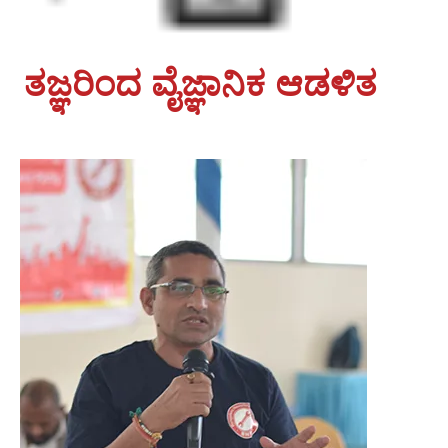
ತಜ್ಞರಿಂದ ವೈಜ್ಞಾನಿಕ ಆಡಳಿತ