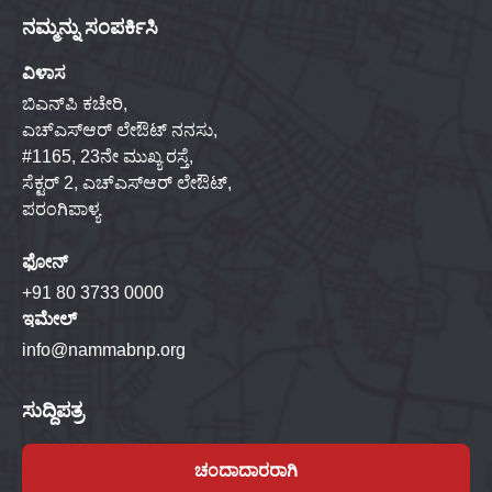
ನಮ್ಮನ್ನು ಸಂಪರ್ಕಿಸಿ
ವಿಳಾಸ
ಬಿಎನ್‌ಪಿ ಕಚೇರಿ,
ಎಚ್‌ಎಸ್‌ಆರ್ ಲೇಔಟ್ ನನಸು,
#1165, 23ನೇ ಮುಖ್ಯ ರಸ್ತೆ,
ಸೆಕ್ಟರ್ 2, ಎಚ್‌ಎಸ್‌ಆರ್ ಲೇಔಟ್,
ಪರಂಗಿಪಾಳ್ಯ
ಫೋನ್
+91 80 3733 0000
ಇಮೇಲ್
info@nammabnp.org
ಸುದ್ದಿಪತ್ರ
ಚಂದಾದಾರರಾಗಿ