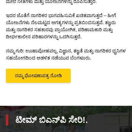
ಮೇಲೆ ನೀತಿಗಳು ಮತ್ತು ಯೋಜನೆಗಳನ್ನು ರೂಪಿಸುತ್ತಾರೆ.
ಇದರ ಜೊತೆಗೆ ನಾಗರಿಕರ ಭಾಗವಹಿಸುವಿಕೆ ಖಚಿತವಾಗುತ್ತದೆ – ಹೀಗೆ
ಯೋಜನೆಗಳು ನೆಲಮಟ್ಟದ ಅಗತ್ಯಗಳನ್ನು ಪ್ರತಿಬಿಂಬಿಸುತ್ತವೆ. ತಜ್ಞರು
ಮತ್ತು ನಾಗರಿಕರ ಸಹಕಾರವು ಪ್ರಾಯೋಗಿಕ, ಪರಿಣಾಮಕಾರಿ ಮತ್ತು
ದೀರ್ಘಕಾಲೀನ ಪರಿಹಾರಗಳನ್ನು ಒದಗಿಸುತ್ತದೆ.
ನಮ್ಮ ಗುರಿ: ಊಹಾಪೋಹವಲ್ಲ, ವಿಜ್ಞಾನ, ತಜ್ಞತೆ ಮತ್ತು ನಾಗರಿಕರ ಧ್ವನಿಗಳ
ಸಹಯೋಗದಿಂದ ಆಡಳಿತ ನಡೆಯುವ ಬೆಂಗಳೂರು.
ನಮ್ಮ ಘೋಷಣಾಪತ್ರ ನೋಡಿ
ಟೀಮ್ ಬಿಎನ್‌ಪಿ ಸೇರಿ!.