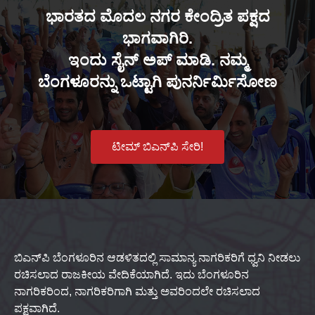
ಭಾರತದ ಮೊದಲ ನಗರ ಕೇಂದ್ರಿತ ಪಕ್ಷದ
ಭಾಗವಾಗಿರಿ.
ಇಂದು ಸೈನ್ ಅಪ್ ಮಾಡಿ. ನಮ್ಮ
ಬೆಂಗಳೂರನ್ನು ಒಟ್ಟಾಗಿ ಪುನರ್ನಿರ್ಮಿಸೋಣ
ಟೀಮ್ ಬಿಎನ್‌ಪಿ ಸೇರಿ!
ಬಿಎನ್‌ಪಿ ಬೆಂಗಳೂರಿನ ಆಡಳಿತದಲ್ಲಿ ಸಾಮಾನ್ಯ ನಾಗರಿಕರಿಗೆ ಧ್ವನಿ ನೀಡಲು
ರಚಿಸಲಾದ ರಾಜಕೀಯ ವೇದಿಕೆಯಾಗಿದೆ. ಇದು ಬೆಂಗಳೂರಿನ
ನಾಗರಿಕರಿಂದ, ನಾಗರಿಕರಿಗಾಗಿ ಮತ್ತು ಅವರಿಂದಲೇ ರಚಿಸಲಾದ
ಪಕ್ಷವಾಗಿದೆ.